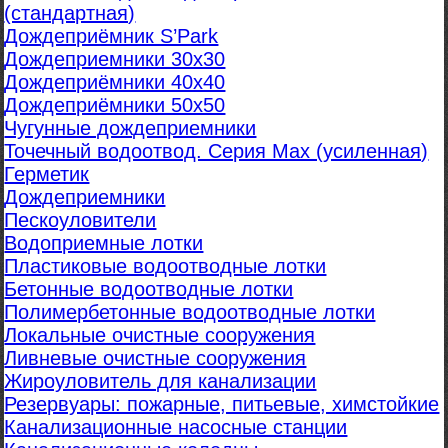
(стандартная)
Дождеприёмник S’Park
Дождеприемники 30х30
Дождеприёмники 40х40
Дождеприёмники 50х50
Чугунные дождеприемники
Точечный водоотвод. Серия Max (усиленная)
Герметик
Дождеприемники
Пескоуловители
Водоприемные лотки
Пластиковые водоотводные лотки
Бетонные водоотводные лотки
Полимербетонные водоотводные лотки
Локальные очистные сооружения
Ливневые очистные сооружения
Жироуловитель для канализации
Резервуары: пожарные, питьевые, химстойкие
Канализационные насосные станции