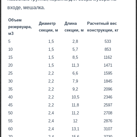
входе, мешалка.
Объем
Диаметр
Длина
Расчетный вес
резервуара,
секции, м
секции, м
конструкции, кг
м3
5
1,5
2,8
533
10
1,5
5,7
853
15
1,5
8,5
1162
20
1,5
11,3
1471
25
2,2
6,6
1595
30
2,2
7,9
1845
35
2,2
9,2
2096
40
2,2
10,5
2346
45
2,2
11,8
2597
50
2,4
11,2
2708
55
2,4
12
2876
60
2,4
13,1
3107
70
2,4
15,6
3730