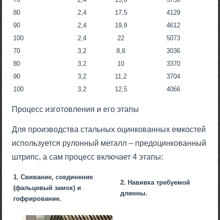
80
2,4
17,5
4129
90
2,4
19,8
4612
100
2,4
22
5073
70
3,2
8,8
3036
80
3,2
10
3370
90
3,2
11,2
3704
100
3,2
12,5
4066
Процесс изготовления и его этапы
Для производства стальных оцинкованных емкостей
используется рулонный металл – предоцинкованный
штрипс, а сам процесс включает 4 этапы:
1. Свивание, соединение
2. Навивка требуемой
(фальцевый замок) и
длинны.
гофрирование.