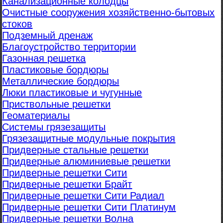
Канализационные колодцы
Очистные сооружения хозяйственно-бытовых
стоков
Подземный дренаж
Благоустройство территории
Газонная решетка
Пластиковые бордюры
Металлические бордюры
Люки пластиковые и чугунные
Приствольные решетки
Геоматериалы
Системы грязезащиты
Грязезащитные модульные покрытия
Придверные стальные решетки
Придверные алюминиевые решетки
Придверные решетки Сити
Придверные решетки Брайт
Придверные решетки Сити Радиал
Придверные решетки Сити Платинум
Придверные решетки Волна