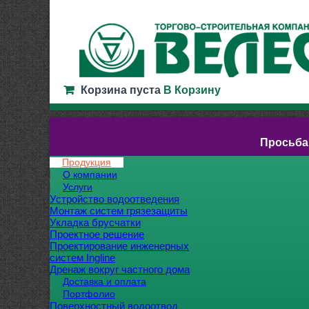
Корзина пуста
В Корзину
Просьба
Продукция
О компании
Услуги
Устройство водоотведения
Монтаж систем грязезащиты
Укладка брусчатки
Проектное решение
Проектирование инженерных
систем Ingline
Дренаж вокруг частного дома
Доставка и оплата
Портфолио
Поверхностный водоотвод