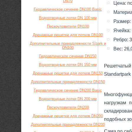
DN70
Цена:
п
Гидравлическое сечение DN100 Basic
Материа
Водоотводные лотки DN 100 мм
Размер:
Пескоуловители DN100
Ячейка:
Дренажные решетки для лотков DN100
Ребро:
3
Дополнительные принадлежности S'park и
DN100
Вес:
26,
Гидравлическое сечение DN150
Водоотводные лотки DN 150 мм
Решетчатый 
Дренажные решетки для лотков DN150
Standartpark
Дополнительные принадлежности DN150
Гидравлическое сечение DN200 Basic
Многофункц
Водоотводные лотки DN 200 мм
нагрузкам 
Пескоуловители DN200
складирован
Дренажные решетки для лотков DN200
подобных зо
Дополнительные принадлежности DN200
Сама по себ