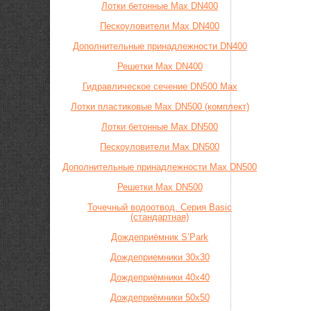
Лотки бетонные Max DN400
Пескоуловители Max DN400
Дополнительные принадлежности DN400
Решетки Max DN400
Гидравлическое сечение DN500 Max
Лотки пластиковые Max DN500 (комплект)
Лотки бетонные Max DN500
Пескоуловители Max DN500
Дополнительные принадлежности Max DN500
Решетки Max DN500
Точечный водоотвод. Серия Basic
(стандартная)
Дождеприёмник S’Park
Дождеприемники 30х30
Дождеприёмники 40х40
Дождеприёмники 50х50