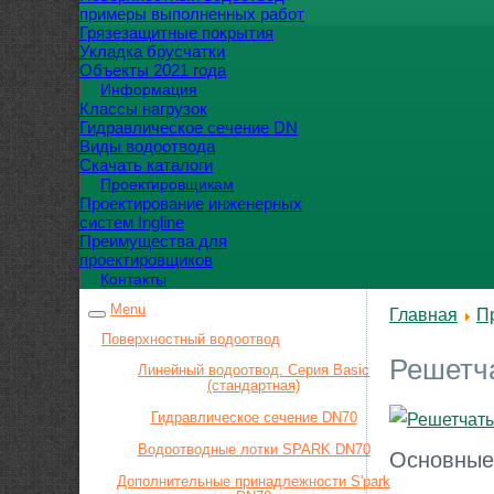
примеры выполненных работ
Грязезащитные покрытия
Укладка брусчатки
Объекты 2021 года
Информация
Классы нагрузок
Гидравлическое сечение DN
Виды водоотвода
Скачать каталоги
Проектировщикам
Проектирование инженерных
систем Ingline
Преимущества для
проектировщиков
Контакты
Menu
Главная
П
Поверхностный водоотвод
Решетч
Линейный водоотвод. Серия Basic
(стандартная)
Гидравлическое сечение DN70
Водоотводные лотки SPARK DN70
Основные
Дополнительные принадлежности S'park