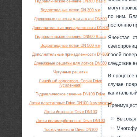
Гидравлическое сечение DN300 Basic
могут произ
Водоотводные лотки DN 300 мм
по ним. Бл
Дренажные решетки для лотков DN300
постоянно п
Дополнительные принадлежности DN300
Гидравлическое сечение DN500 Basic
Ячеистая с
Водоотводные лотки DN 500 мм
светопрониц
Дополнительные принадлежности DN500
своей повер
следствие е
Дренажные решетки для лотков DN500
Чугунные решетки
В процессе 
Линейный водоотвод. Серия Drive
случае пов
(усиленная)
капитальный
Гидравлическое сечение DN100 Drive
Лотки пластиковые Drive DN100 (комплекты)
Преимущест
Лотки бетонные Drive DN100
Высокая 
Лотки полимербетонные Drive DN100
Многофу
Пескоуловители Drive DN100