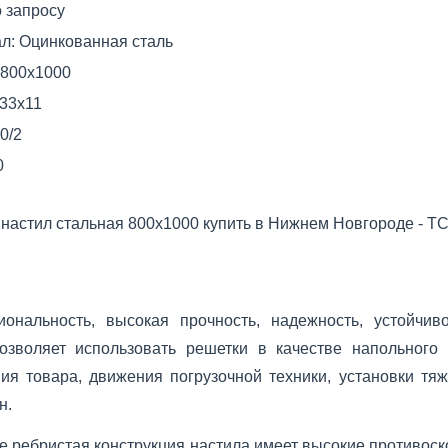
о запросу
л:
Оцинкованная сталь
800x1000
33х11
0/2
0
настил стальная 800x1000 купить в Нижнем Новгороде - Т
иональность, высокая прочность, надежность, устойчив
позволяет использовать решетки в качестве напольного
ия товара, движения погрузочной техники, установки тя
н.
е ребристая конструкция настила имеет высокие противоск