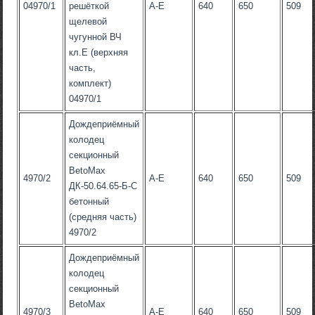
04970/1
решёткой
A-E
640
650
509
щелевой
чугунной ВЧ
кл.Е (верхняя
часть,
комплект)
04970/1
Дождеприёмный
колодец
секционный
BetoMax
4970/2
A-E
640
650
509
ДК-50.64.65-Б-С
бетонный
(средняя часть)
4970/2
Дождеприёмный
колодец
секционный
BetoMax
4970/3
A-E
640
650
509