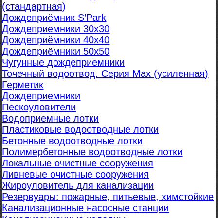
(стандартная)
Дождеприёмник S’Park
Дождеприемники 30х30
Дождеприёмники 40х40
Дождеприёмники 50х50
Чугунные дождеприемники
Точечный водоотвод. Серия Max (усиленная)
Герметик
Дождеприемники
Пескоуловители
Водоприемные лотки
Пластиковые водоотводные лотки
Бетонные водоотводные лотки
Полимербетонные водоотводные лотки
Локальные очистные сооружения
Ливневые очистные сооружения
Жироуловитель для канализации
Резервуары: пожарные, питьевые, химстойкие
Канализационные насосные станции