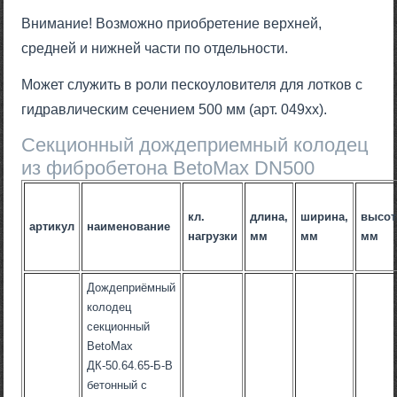
Внимание! Возможно приобретение верхней,
средней и нижней части по отдельности.
Может служить в роли пескоуловителя для лотков с
гидравлическим сечением 500 мм (арт. 049хх).
Секционный дождеприемный колодец
из фибробетона BetoMax DN500
кл.
длина,
ширина,
высот
артикул
наименование
нагрузки
мм
мм
мм
Дождеприёмный
колодец
секционный
BetoMax
ДК-50.64.65-Б-В
бетонный с