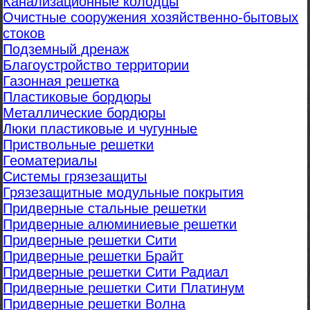
Канализационные колодцы
Очистные сооружения хозяйственно-бытовых
стоков
Подземный дренаж
Благоустройство территории
Газонная решетка
Пластиковые бордюры
Металлические бордюры
Люки пластиковые и чугунные
Приствольные решетки
Геоматериалы
Системы грязезащиты
Грязезащитные модульные покрытия
Придверные стальные решетки
Придверные алюминиевые решетки
Придверные решетки Сити
Придверные решетки Брайт
Придверные решетки Сити Радиал
Придверные решетки Сити Платинум
Придверные решетки Волна