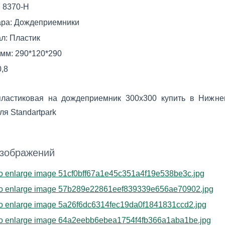
:
8370-Н
ара:
Дождеприемники
л:
Пластик
 мм:
290*120*290
0,8
пластиковая на дождеприемник 300х300 купить в Нижн
ля Standartpark
изображений