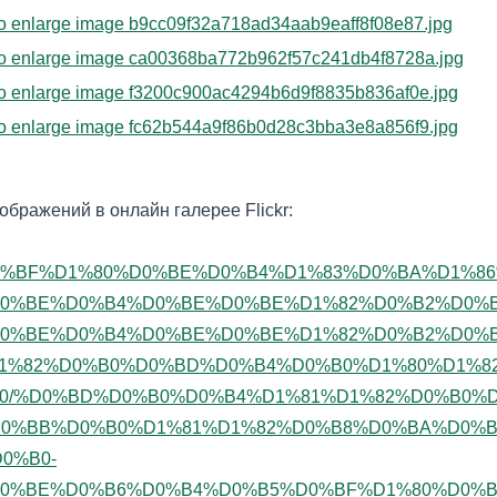
ображений в онлайн галерее Flickr:
/%D0%BF%D1%80%D0%BE%D0%B4%D1%83%D0%BA%D1
0%BE%D0%B4%D0%BE%D0%BE%D1%82%D0%B2%D0%B
0%BE%D0%B4%D0%BE%D0%BE%D1%82%D0%B2%D0%B
1%82%D0%B0%D0%BD%D0%B4%D0%B0%D1%80%D1%8
30/%D0%BD%D0%B0%D0%B4%D1%81%D1%82%D0%B0%
0%BB%D0%B0%D1%81%D1%82%D0%B8%D0%BA%D0%B
0%B0-
0%BE%D0%B6%D0%B4%D0%B5%D0%BF%D1%80%D0%B