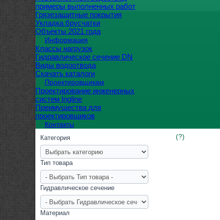
примеры выполненных работ
Грязезащитные покрытия
Укладка брусчатки
Объекты 2021 года
Информация
Классы нагрузок
Гидравлическое сечение DN
Виды водоотвода
Скачать каталоги
Проектировщикам
Проектирование инженерных
систем Ingline
Преимущества для
проектировщиков
Контакты
(?)
Категория
Тип товара
Гидравлическое сечение
Материал