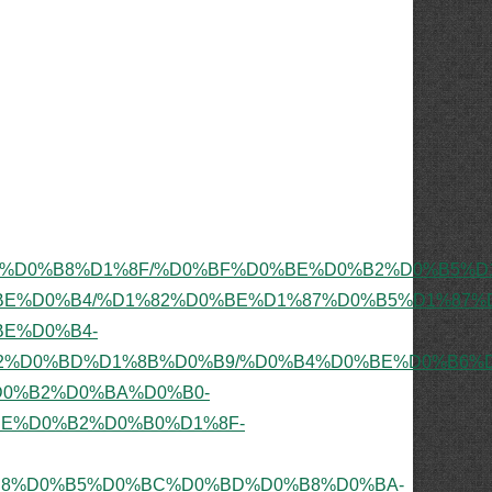
%86%D0%B8%D1%8F/%D0%BF%D0%BE%D0%B2%D0%B5%
E%D0%B4/%D1%82%D0%BE%D1%87%D0%B5%D1%87%
E%D0%B4-
2%D0%BD%D1%8B%D0%B9/%D0%B4%D0%BE%D0%B6%
D0%B2%D0%BA%D0%B0-
E%D0%B2%D0%B0%D1%8F-
8%D0%B5%D0%BC%D0%BD%D0%B8%D0%BA-