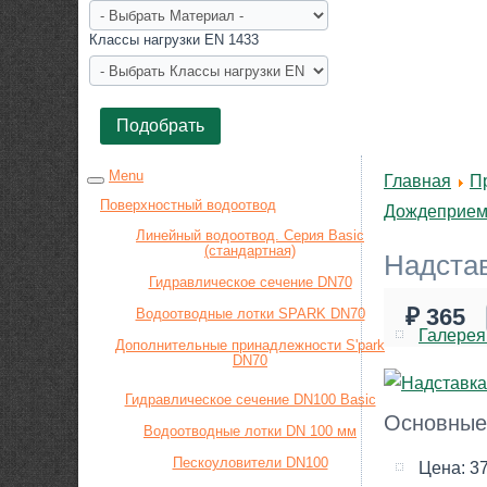
Класcы нагрузки EN 1433
Menu
Главная
П
Поверхностный водоотвод
Дождеприем
Линейный водоотвод. Серия Basic
(стандартная)
Надстав
Гидравлическое сечение DN70
₽ 365
Водоотводные лотки SPARK DN70
Галерея
Дополнительные принадлежности S'park
DN70
Гидравлическое сечение DN100 Basic
Основные
Водоотводные лотки DN 100 мм
Пескоуловители DN100
Цена:
37