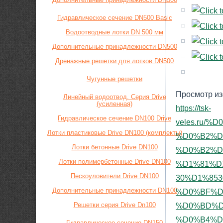
Гидравлическое сечение DN500 Basic
Водоотводные лотки DN 500 мм
Дополнительные принадлежности DN500
Дренажные решетки для лотков DN500
Чугунные решетки
Просмотр из
Линейный водоотвод. Серия Drive
(усиленная)
https://tsk-
Гидравлическое сечение DN100 Drive
veles.ru
Лотки пластиковые Drive DN100 (комплекты)
%D0%B2%D
Лотки бетонные Drive DN100
%D0%B2%D
Лотки полимербетонные Drive DN100
%D1%81%D
Пескоуловители Drive DN100
30%D1%85
Дополнительные принадлежности DN100
%D0%BF%D
Решетки серия Drive Dn100
%D0%BD%D
%D0%B4%D
Гидравлическое сечение DN150