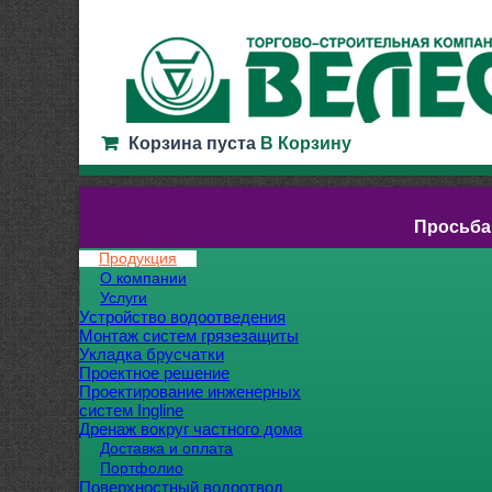
Корзина пуста
В Корзину
Просьба
Продукция
О компании
Услуги
Устройство водоотведения
Монтаж систем грязезащиты
Укладка брусчатки
Проектное решение
Проектирование инженерных
систем Ingline
Дренаж вокруг частного дома
Доставка и оплата
Портфолио
Поверхностный водоотвод