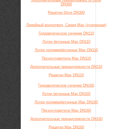
Дополнительные принадлежности Drive
DN300
Решетки Drive DN300
Линейный водоотвод. Серия Max (усиленная)
Гидравлическое сечение DN110
Лотки бетонные Max DN110
Лотки полимербетонные Max DN110
Пескоуловители Max DN110
Дополнительные принадлежности DN110
Решетки Max DN110
Гидравлическое сечение DN160
Лотки бетонные Max DN160
Лотки полимербетонные Max DN160
Пескоуловители Max DN160
Дополнительные принадлежности DN160
Решетки Max DN160