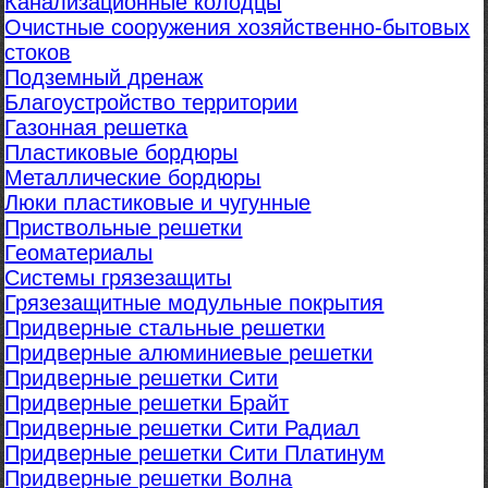
Канализационные колодцы
Очистные сооружения хозяйственно-бытовых
стоков
Подземный дренаж
Благоустройство территории
Газонная решетка
Пластиковые бордюры
Металлические бордюры
Люки пластиковые и чугунные
Приствольные решетки
Геоматериалы
Системы грязезащиты
Грязезащитные модульные покрытия
Придверные стальные решетки
Придверные алюминиевые решетки
Придверные решетки Сити
Придверные решетки Брайт
Придверные решетки Сити Радиал
Придверные решетки Сити Платинум
Придверные решетки Волна