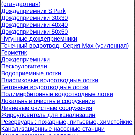
(стандартная)
Дождеприёмник S’Park
Дождеприемники 30х30
Дождеприёмники 40х40
Дождеприёмники 50х50
Чугунные дождеприемники
Точечный водоотвод. Серия Max (усиленная)
Герметик
Дождеприемники
Пескоуловители
Водоприемные лотки
Пластиковые водоотводные лотки
Бетонные водоотводные лотки
Полимербетонные водоотводные лотки
Локальные очистные сооружения
Ливневые очистные сооружения
Жироуловитель для канализации
Резервуары: пожарные, питьевые, химстойкие
Канализационные насосные станции