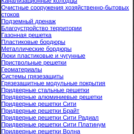
Канализационные колодцы
Очистные сооружения хозяйственно-бытовых
стоков
Подземный дренаж
Благоустройство территории
Газонная решетка
Пластиковые бордюры
Металлические бордюры
Люки пластиковые и чугунные
Приствольные решетки
Геоматериалы
Системы грязезащиты
Грязезащитные модульные покрытия
Придверные стальные решетки
Придверные алюминиевые решетки
Придверные решетки Сити
Придверные решетки Брайт
Придверные решетки Сити Радиал
Придверные решетки Сити Платинум
Придверные решетки Волна