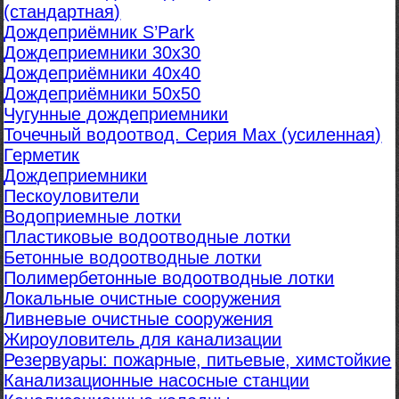
(стандартная)
Дождеприёмник S’Park
Дождеприемники 30х30
Дождеприёмники 40х40
Дождеприёмники 50х50
Чугунные дождеприемники
Точечный водоотвод. Серия Max (усиленная)
Герметик
Дождеприемники
Пескоуловители
Водоприемные лотки
Пластиковые водоотводные лотки
Бетонные водоотводные лотки
Полимербетонные водоотводные лотки
Локальные очистные сооружения
Ливневые очистные сооружения
Жироуловитель для канализации
Резервуары: пожарные, питьевые, химстойкие
Канализационные насосные станции