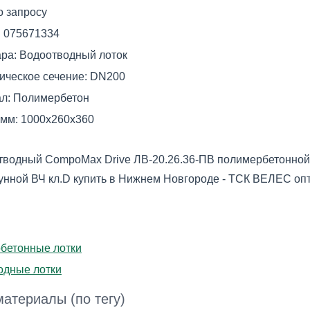
о запросу
:
075671334
ара:
Водоотводный лоток
ическое сечение:
DN200
л:
Полимербетон
 мм:
1000х260х360
тводный CompoMax Drive ЛВ-20.26.36-ПВ полимербетонной
унной ВЧ кл.D купить в Нижнем Новгороде - ТСК ВЕЛЕС опт
бетонные лотки
одные лотки
атериалы (по тегу)