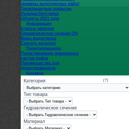
примеры выполненных работ
Грязезащитные покрытия
Укладка брусчатки
Объекты 2021 года
Информация
Классы нагрузок
Гидравлическое сечение DN
Виды водоотвода
Скачать каталоги
Проектировщикам
Проектирование инженерных
систем Ingline
Преимущества для
проектировщиков
Контакты
(?)
Категория
Тип товара
Гидравлическое сечение
Материал