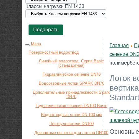
Класcы нагрузки EN 1433
Menu
Главная
П
Поверхностный водоотвод
сечение DN2
Линейный водоотвод. Серия Basic
полимербето
(стандартная)
Гидравлическое сечение DN70
Лоток в
Водоотводные лотки SPARK DN70
вертика
Дополнительные принадлежности S'park
Standar
DN70
Гидравлическое сечение DN100 Basic
Водоотводные лотки DN 100 мм
Пескоуловители DN100
Основные
Дренажные решетки для лотков DN100