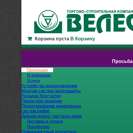
Корзина пуста
В Корзину
Просьба
Продукция
О компании
Услуги
Устройство водоотведения
Монтаж систем грязезащиты
Укладка брусчатки
Проектное решение
Проектирование инженерных
систем Ingline
Дренаж вокруг частного дома
Доставка и оплата
Портфолио
Поверхностный водоотвод