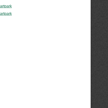
rtpark
rtpark