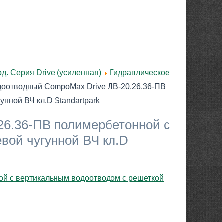
. Серия Drive (усиленная)
Гидравлическое
доотводный CompoMax Drive ЛВ-20.26.36-ПВ
нной ВЧ кл.D Standartpark
26.36-ПВ полимербетонной с
вой чугунной ВЧ кл.D