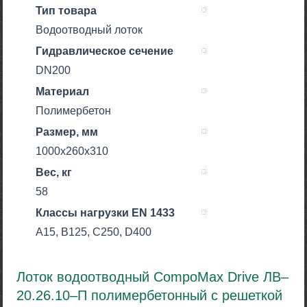
Тип товара
Водоотводный лоток
Гидравлическое сечение
DN200
Материал
Полимербетон
Размер, мм
1000х260х310
Вес, кг
58
Класcы нагрузки EN 1433
A15, B125, C250, D400
Лоток водоотводный CompoMax Drive ЛВ–
20.26.10–П полимербетонный с решеткой