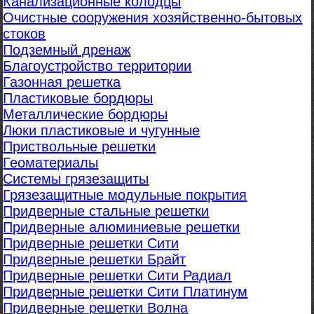
Канализационные колодцы
Очистные сооружения хозяйственно-бытовых
стоков
Подземный дренаж
Благоустройство территории
Газонная решетка
Пластиковые бордюры
Металлические бордюры
Люки пластиковые и чугунные
Приствольные решетки
Геоматериалы
Системы грязезащиты
Грязезащитные модульные покрытия
Придверные стальные решетки
Придверные алюминиевые решетки
Придверные решетки Сити
Придверные решетки Брайт
Придверные решетки Сити Радиал
Придверные решетки Сити Платинум
Придверные решетки Волна