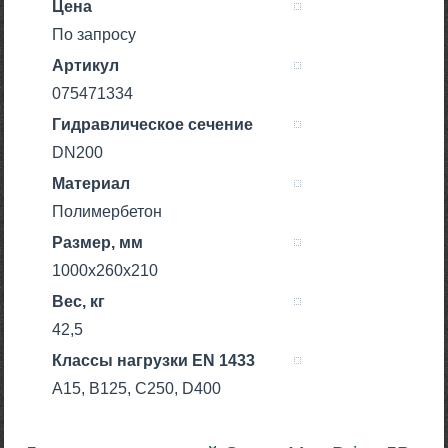
Цена
По запросу
Артикул
075471334
Гидравлическое сечение
DN200
Материал
Полимербетон
Размер, мм
1000х260х210
Вес, кг
42,5
Класcы нагрузки EN 1433
A15, B125, C250, D400