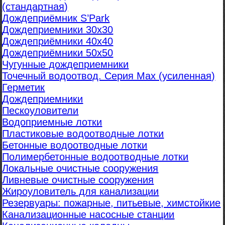
(стандартная)
Дождеприёмник S’Park
Дождеприемники 30х30
Дождеприёмники 40х40
Дождеприёмники 50х50
Чугунные дождеприемники
Точечный водоотвод. Серия Max (усиленная)
Герметик
Дождеприемники
Пескоуловители
Водоприемные лотки
Пластиковые водоотводные лотки
Бетонные водоотводные лотки
Полимербетонные водоотводные лотки
Локальные очистные сооружения
Ливневые очистные сооружения
Жироуловитель для канализации
Резервуары: пожарные, питьевые, химстойкие
Канализационные насосные станции