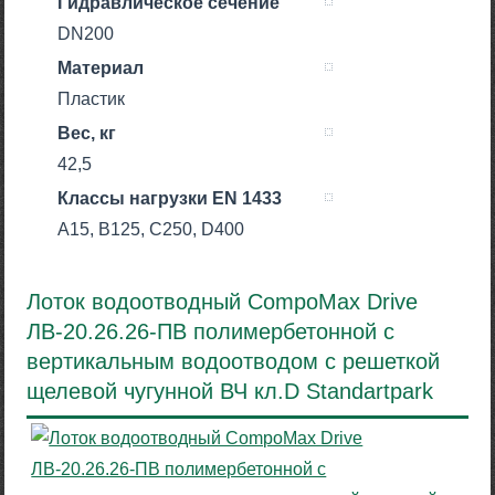
Гидравлическое сечение
DN200
Материал
Пластик
Вес, кг
42,5
Класcы нагрузки EN 1433
A15, B125, C250, D400
Лоток водоотводный CompoMax Drive
ЛВ-20.26.26-ПВ полимербетонной с
вертикальным водоотводом с решеткой
щелевой чугунной ВЧ кл.D Standartpark