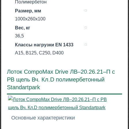
Полимербетон
Размер, мм
1000х260х100
Вес, кг
36,5
Класcы нагрузки EN 1433
A15, B125, C250, D400
Лоток CompoMax Drive ЛВ–20.26.21–П с
РВ щель Вч. Кл.D полимербетонный
Standartpark
Основные характеристики