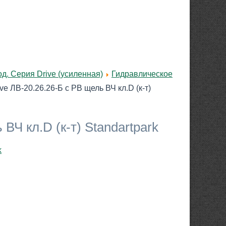
. Серия Drive (усиленная)
Гидравлическое
ve ЛВ-20.26.26-Б с РВ щель ВЧ кл.D (к-т)
ВЧ кл.D (к-т) Standartpark