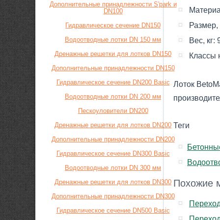
Дополнительные принадлежности S'park и
Материа
DN100
Размер,
Гидравлическое сечение DN150
Водоотводные лотки DN 150 мм
Вес, кг:
Дренажные решетки для лотков DN150
Класcы 
Дополнительные принадлежности DN150
Гидравлическое сечение DN200 Basic
Лоток BetoM
Водоотводные лотки DN 200 мм
производите
Пескоуловители DN200
Дренажные решетки для лотков DN200
Теги
Дополнительные принадлежности DN200
Бетонны
Гидравлическое сечение DN300 Basic
Водоотв
Водоотводные лотки DN 300 мм
Похожие м
Дренажные решетки для лотков DN300
Дополнительные принадлежности DN300
Переход
Гидравлическое сечение DN500 Basic
Переход