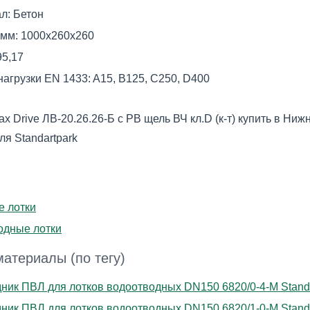
л:
Бетон
 мм:
1000х260х260
95,17
нагрузки EN 1433:
A15, B125, C250, D400
ax Drive ЛВ-20.26.26-Б с РВ щель ВЧ кл.D (к-т) купить в Н
ля Standartpark
е лотки
одные лотки
атериалы (по тегу)
ник ПВЛ для лотков водоотводных DN150 6820/0-4-М Standa
ник ПВЛ для лотков водоотводных DN150 6820/1-0-М Standa