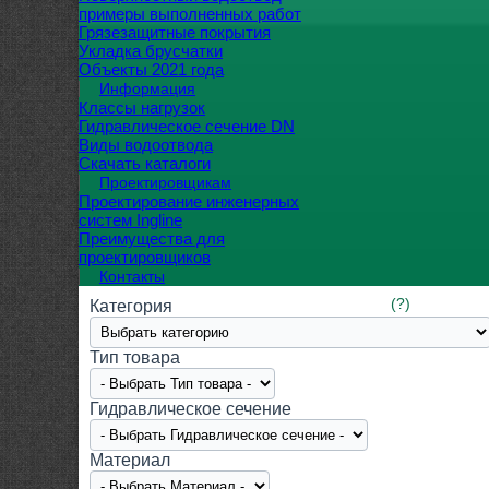
примеры выполненных работ
Грязезащитные покрытия
Укладка брусчатки
Объекты 2021 года
Информация
Классы нагрузок
Гидравлическое сечение DN
Виды водоотвода
Скачать каталоги
Проектировщикам
Проектирование инженерных
систем Ingline
Преимущества для
проектировщиков
Контакты
(?)
Категория
Тип товара
Гидравлическое сечение
Материал