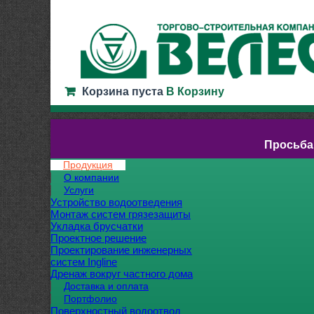
Корзина пуста
В Корзину
Просьба
Продукция
О компании
Услуги
Устройство водоотведения
Монтаж систем грязезащиты
Укладка брусчатки
Проектное решение
Проектирование инженерных
систем Ingline
Дренаж вокруг частного дома
Доставка и оплата
Портфолио
Поверхностный водоотвод