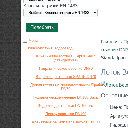
Класcы нагрузки EN 1433
Menu
Главная
П
Поверхностный водоотвод
сечение DN2
Линейный водоотвод. Серия Basic
Standartpark
(стандартная)
Гидравлическое сечение DN70
Лоток B
Водоотводные лотки SPARK DN70
Дополнительные принадлежности S'park
DN70
Основные
Гидравлическое сечение DN100 Basic
Водоотводные лотки DN 100 мм
Цена:
П
Пескоуловители DN100
Артикул
Дренажные решетки для лотков DN100
Гидравл