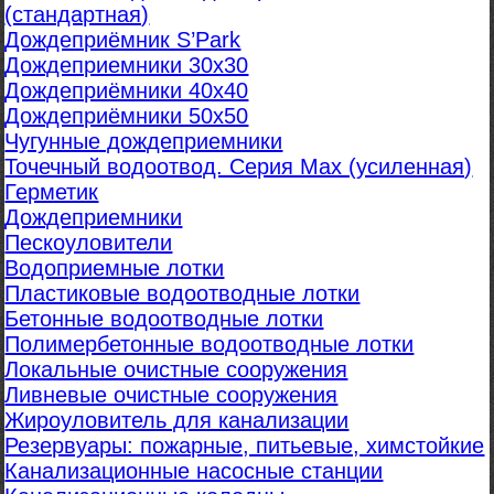
(стандартная)
Дождеприёмник S’Park
Дождеприемники 30х30
Дождеприёмники 40х40
Дождеприёмники 50х50
Чугунные дождеприемники
Точечный водоотвод. Серия Max (усиленная)
Герметик
Дождеприемники
Пескоуловители
Водоприемные лотки
Пластиковые водоотводные лотки
Бетонные водоотводные лотки
Полимербетонные водоотводные лотки
Локальные очистные сооружения
Ливневые очистные сооружения
Жироуловитель для канализации
Резервуары: пожарные, питьевые, химстойкие
Канализационные насосные станции