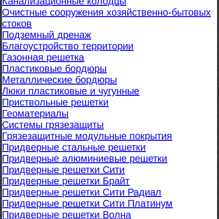
Канализационные колодцы
Очистные сооружения хозяйственно-бытовых
стоков
Подземный дренаж
Благоустройство территории
Газонная решетка
Пластиковые бордюры
Металлические бордюры
Люки пластиковые и чугунные
Приствольные решетки
Геоматериалы
Системы грязезащиты
Грязезащитные модульные покрытия
Придверные стальные решетки
Придверные алюминиевые решетки
Придверные решетки Сити
Придверные решетки Брайт
Придверные решетки Сити Радиал
Придверные решетки Сити Платинум
Придверные решетки Волна