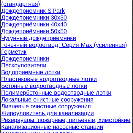
(стандартная)
Дождеприёмник S’Park
Дождеприемники 30х30
Дождеприёмники 40х40
Дождеприёмники 50х50
Чугунные дождеприемники
Точечный водоотвод. Серия Max (усиленная)
Герметик
Дождеприемники
Пескоуловители
Водоприемные лотки
Пластиковые водоотводные лотки
Бетонные водоотводные лотки
Полимербетонные водоотводные лотки
Локальные очистные сооружения
Ливневые очистные сооружения
Жироуловитель для канализации
Резервуары: пожарные, питьевые, химстойкие
Канализационные насосные станции