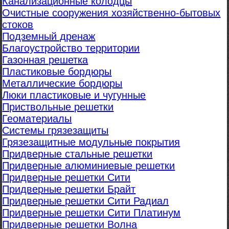
Канализационные колодцы
Очистные сооружения хозяйственно-бытовых
стоков
Подземный дренаж
Благоустройство территории
Газонная решетка
Пластиковые бордюры
Металлические бордюры
Люки пластиковые и чугунные
Приствольные решетки
Геоматериалы
Системы грязезащиты
Грязезащитные модульные покрытия
Придверные стальные решетки
Придверные алюминиевые решетки
Придверные решетки Сити
Придверные решетки Брайт
Придверные решетки Сити Радиал
Придверные решетки Сити Платинум
Придверные решетки Волна