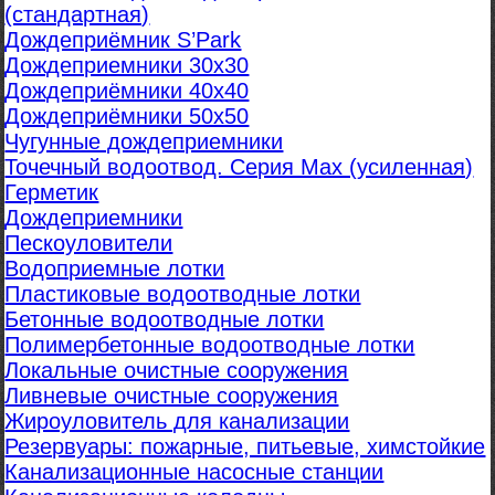
(стандартная)
Дождеприёмник S’Park
Дождеприемники 30х30
Дождеприёмники 40х40
Дождеприёмники 50х50
Чугунные дождеприемники
Точечный водоотвод. Серия Max (усиленная)
Герметик
Дождеприемники
Пескоуловители
Водоприемные лотки
Пластиковые водоотводные лотки
Бетонные водоотводные лотки
Полимербетонные водоотводные лотки
Локальные очистные сооружения
Ливневые очистные сооружения
Жироуловитель для канализации
Резервуары: пожарные, питьевые, химстойкие
Канализационные насосные станции