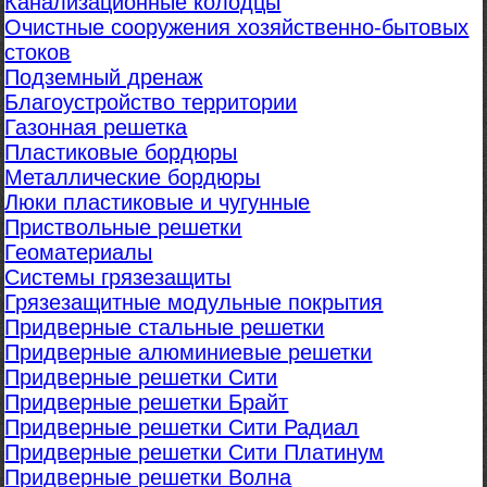
Канализационные колодцы
Очистные сооружения хозяйственно-бытовых
стоков
Подземный дренаж
Благоустройство территории
Газонная решетка
Пластиковые бордюры
Металлические бордюры
Люки пластиковые и чугунные
Приствольные решетки
Геоматериалы
Системы грязезащиты
Грязезащитные модульные покрытия
Придверные стальные решетки
Придверные алюминиевые решетки
Придверные решетки Сити
Придверные решетки Брайт
Придверные решетки Сити Радиал
Придверные решетки Сити Платинум
Придверные решетки Волна