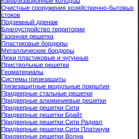
Канализационные колодцы
Очистные сооружения хозяйственно-бытовых
стоков
Подземный дренаж
Благоустройство территории
Газонная решетка
Пластиковые бордюры
Металлические бордюры
Люки пластиковые и чугунные
Приствольные решетки
Геоматериалы
Системы грязезащиты
Грязезащитные модульные покрытия
Придверные стальные решетки
Придверные алюминиевые решетки
Придверные решетки Сити
Придверные решетки Брайт
Придверные решетки Сити Радиал
Придверные решетки Сити Платинум
Придверные решетки Волна