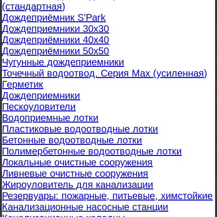
(стандартная)
Дождеприёмник S’Park
Дождеприемники 30х30
Дождеприёмники 40х40
Дождеприёмники 50х50
Чугунные дождеприемники
Точечный водоотвод. Серия Max (усиленная)
Герметик
Дождеприемники
Пескоуловители
Водоприемные лотки
Пластиковые водоотводные лотки
Бетонные водоотводные лотки
Полимербетонные водоотводные лотки
Локальные очистные сооружения
Ливневые очистные сооружения
Жироуловитель для канализации
Резервуары: пожарные, питьевые, химстойкие
Канализационные насосные станции