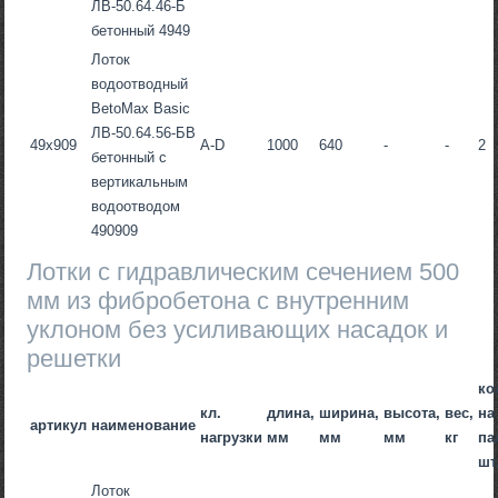
ЛВ-50.64.46-Б
бетонный 4949
Лоток
водоотводный
BetoMax Basic
ЛВ-50.64.56-БВ
49х909
A-D
1000
640
-
-
2
бетонный с
вертикальным
водоотводом
490909
Лотки с гидравлическим сечением 500
мм из фибробетона c внутренним
уклоном без усиливающих насадок и
решетки
ко
кл.
длина,
ширина,
высота,
вес,
на
артикул
наименование
нагрузки
мм
мм
мм
кг
па
шт
Лоток