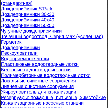
(стандартная)
Дождеприёмник S’Park
Дождеприемники 30х30
Дождеприёмники 40х40
Дождеприёмники 50х50
Чугунные дождеприемники
Точечный водоотвод. Серия Max (усиленная)
Герметик
Дождеприемники
Пескоуловители
Водоприемные лотки
Пластиковые водоотводные лотки
Бетонные водоотводные лотки
Полимербетонные водоотводные лотки
Локальные очистные сооружения
Ливневые очистные сооружения
Жироуловитель для канализации
Резервуары: пожарные, питьевые, химстойкие
Канализационные насосные станции