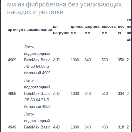
мм из фибробетона без усиливающих
насадок и решетки
ко
кл.
длина,
ширина,
высота,
вес,
на
артикул
наименование
нагрузки
мм
мм
мм
кг
па
шт
Лоток
водоотводный
4909
BetoMax Basic
A-D
1000
640
560
350
2
ЛВ-50.64.56-Б
бетонный 4909
Лоток
водоотводный
4959
BetoMax Basic
A-D
1000
640
510
334
2
ЛВ-50.64.51-Б
бетонный 4959
Лоток
водоотводный
4949
BetoMax Basic
A-D
1000
640
460
318
2