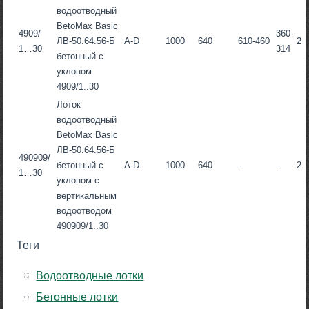
водоотводный
BetoMax Basic
4909/
360-
ЛВ-50.64.56-Б
A-D
1000
640
610-460
2
1…30
314
бетонный с
уклоном
4909/1..30
Лоток
водоотводный
BetoMax Basic
ЛВ-50.64.56-Б
490909/
бетонный с
A-D
1000
640
-
-
2
1…30
уклоном с
вертикальным
водоотводом
490909/1..30
Теги
Водоотводные лотки
Бетонные лотки