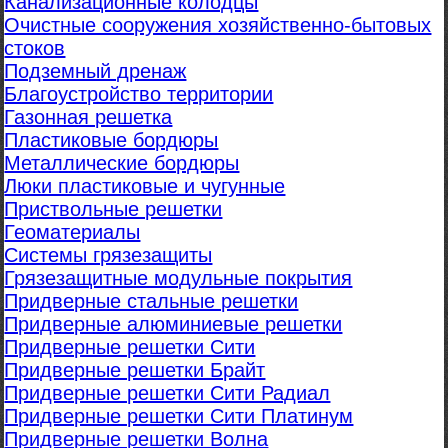
Канализационные колодцы
Очистные сооружения хозяйственно-бытовых
стоков
Подземный дренаж
Благоустройство территории
Газонная решетка
Пластиковые бордюры
Металлические бордюры
Люки пластиковые и чугунные
Приствольные решетки
Геоматериалы
Системы грязезащиты
Грязезащитные модульные покрытия
Придверные стальные решетки
Придверные алюминиевые решетки
Придверные решетки Сити
Придверные решетки Брайт
Придверные решетки Сити Радиал
Придверные решетки Сити Платинум
Придверные решетки Волна