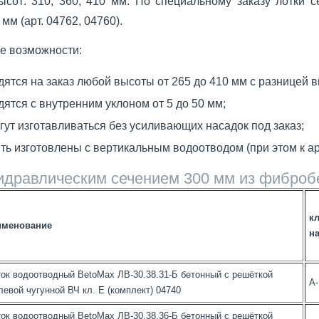
сот: 310, 360, 410 мм. По специальному заказу лотки 
мм (арт. 04762, 04760).
е возможности:
ятся на заказ любой высоты от 265 до 410 мм с разницей 
ятся с внутренним уклоном от 5 до 50 мм;
гут изготавливаться без усиливающих насадок под заказ;
ть изготовлены с вертикальным водоотводом (при этом к арти
гидравлическим сечением 300 мм из фибробе
кл
именование
на
ок водоотводный BetoMax ЛВ-30.38.31-Б бетонный с решёткой
А
евой чугунной ВЧ кл. Е (комплект) 04740
ок водоотводный BetoMax ЛВ-30.38.36-Б бетонный с решёткой