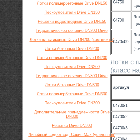
04750
Лотки полимербетонные Drive DN150
щел
Пескоуловители Drive DN150
Лот
04700
Решетки водоотводные Drive DN150
щел
Гидравлическое сечение DN200 Drive
Лот
Лотки пластиковые Drive DN200 (комплекты)
0470x09
вер
Лотки бетонные Drive DN200
(ко
Лотки полимербетонные Drive DN200
Лотки с 
Пескоуловители Drive DN200
(класс на
Гидравлическое сечение DN300 Drive
Лотки бетонные Drive DN300
артикул
Лотки полимербетонные Drive DN300
Пескоуловители Drive DN300
04700/1
Дополнительные принадлежности Drive
DN300
04700/2
Решетки Drive DN300
04700/3
Линейный водоотвод. Серия Max (усиленная)
04700/4