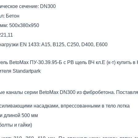
ическое сечение:
DN300
л:
Бетон
 мм:
500x380x950
221,11
нагрузки EN 1433:
A15, B125, C250, D400, E600
ель BetoMax ПУ-30.39.95-Б с РВ щель ВЧ кл.Е (к-т) купить
теля Standartpark
е каналы серии BetoMax DN300 из фибробетона. Поставля
усиливающими насадками, впрессованными в тело лотка
и длиной 500 мм
болты и гайки)