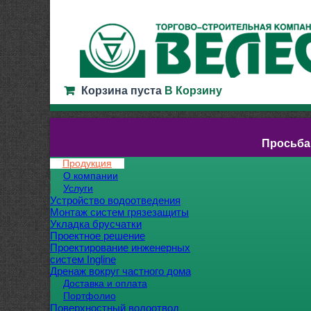
Корзина пуста
В Корзину
Просьба
Продукция
О компании
Услуги
Устройство водоотведения
Монтаж систем грязезащиты
Укладка брусчатки
Проектное решение
Проектирование инженерных
систем Ingline
Дренаж вокруг частного дома
Доставка и оплата
Портфолио
Поверхностный водоотвод