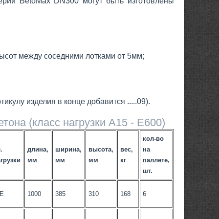
серии BetoMax DN300 могут быть изготовлены
высот между соседними лотками от 5мм;
кулу изделия в конце добавится .....09).
тона (класс нагрузки А15 - E600)
кол-во
.
длина,
ширина,
высота,
вес,
на
грузки
мм
мм
мм
кг
паллете,
шт.
-Е
1000
385
310
168
6