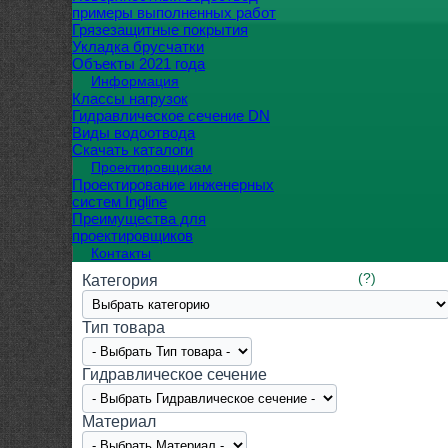
примеры выполненных работ
Грязезащитные покрытия
Укладка брусчатки
Объекты 2021 года
Информация
Классы нагрузок
Гидравлическое сечение DN
Виды водоотвода
Скачать каталоги
Проектировщикам
Проектирование инженерных
систем Ingline
Преимущества для
проектировщиков
Контакты
(?)
Категория
Тип товара
Гидравлическое сечение
Материал