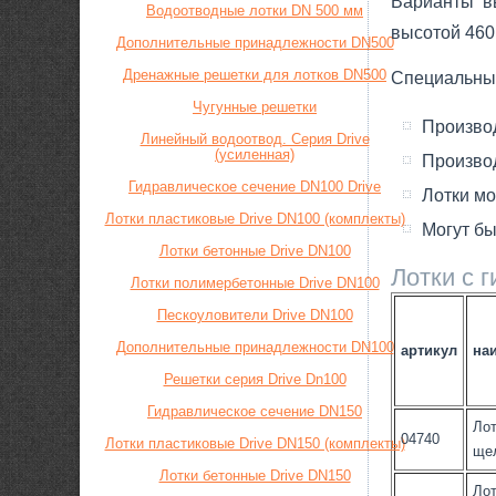
Варианты вы
Водоотводные лотки DN 500 мм
высотой 460 
Дополнительные принадлежности DN500
Дренажные решетки для лотков DN500
Специальны
Чугунные решетки
Производ
Линейный водоотвод. Серия Drive
(усиленная)
Производ
Гидравлическое сечение DN100 Drive
Лотки мо
Лотки пластиковые Drive DN100 (комплекты)
Могут бы
Лотки бетонные Drive DN100
Лотки с 
Лотки полимербетонные Drive DN100
Пескоуловители Drive DN100
Дополнительные принадлежности DN100
артикул
на
Решетки серия Drive Dn100
Гидравлическое сечение DN150
Лот
04740
Лотки пластиковые Drive DN150 (комплекты)
щел
Лотки бетонные Drive DN150
Лот