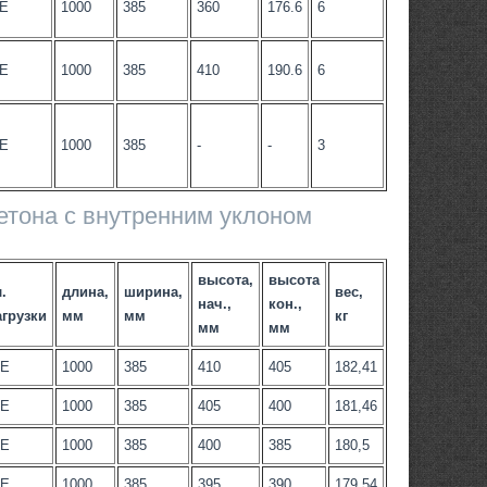
-Е
1000
385
360
176.6
6
-Е
1000
385
410
190.6
6
-Е
1000
385
-
-
3
етона с внутренним уклоном
высота,
высота
.
длина,
ширина,
вес,
нач.,
кон.,
агрузки
мм
мм
кг
мм
мм
-Е
1000
385
410
405
182,41
-Е
1000
385
405
400
181,46
-Е
1000
385
400
385
180,5
-Е
1000
385
395
390
179,54