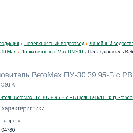
родукция
Поверхностный водоотвод
Линейный водоотво
300 Max
Лотки бетонные Max DN300
Пескоуловитель Beto
овитель BetoMax ПУ-30.39.95-Б с РВ 
tpark
 характеристики
о запросу
:
04780