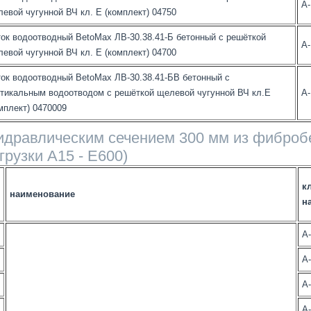
А
евой чугунной ВЧ кл. Е (комплект) 04750
ок водоотводный BetoMax ЛВ-30.38.41-Б бетонный с решёткой
А
евой чугунной ВЧ кл. Е (комплект) 04700
ок водоотводный BetoMax ЛВ-30.38.41-БВ бетонный с
тикальным водоотводом с решёткой щелевой чугунной ВЧ кл.Е
А
мплект) 0470009
гидравлическим сечением 300 мм из фиброб
грузки А15 - E600)
кл
наименование
н
А
А
А
А