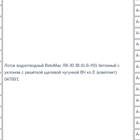
А
А
А
А
А
Лоток водоотводный BetoMax ЛВ-30.38.41-Б-У01 бетонный с
А
уклоном с решёткой щелевой чугунной ВЧ кл.Е (комплект)
А
04700/1
А
А
А
А
А