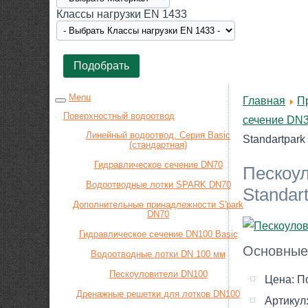
Класcы нагрузки EN 1433
Menu
Главная
П
Поверхностный водоотвод
сечение DN
Линейный водоотвод. Серия Basic
Standartpark
(стандартная)
Гидравлическое сечение DN70
Пескоул
Водоотводные лотки SPARK DN70
Standar
Дополнительные принадлежности S'park
DN70
Гидравлическое сечение DN100 Basic
Основные
Водоотводные лотки DN 100 мм
Пескоуловители DN100
Цена:
П
Дренажные решетки для лотков DN100
Артикул