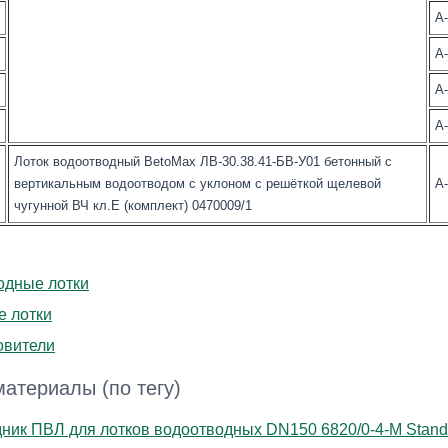
А
А
А
А
Лоток водоотводный BetoMax ЛВ-30.38.41-БВ-У01 бетонный с
вертикальным водоотводом с уклоном с решёткой щелевой
А
чугунной ВЧ кл.Е (комплект) 0470009/1
одные лотки
е лотки
овители
атериалы (по тегу)
ник ПВЛ для лотков водоотводных DN150 6820/0-4-М Standa