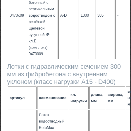
бетонный с
вертикальным
0470x09
водоотводом с
А-D
1000
385
-
решёткой
щелевой
чугунной ВЧ
кл.Е
(комплект)
0470009
Лотки с гидравлическим сечением 300
мм из фибробетона с внутренним
уклоном (класс нагрузки А15 - D400)
в
кл.
длина,
ширина,
артикул
наименование
н
нагрузки
мм
мм
м
Лоток
водоотводный
BetoMax