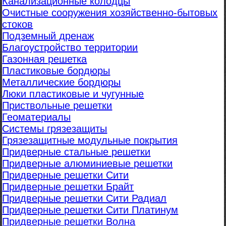
Канализационные колодцы
Очистные сооружения хозяйственно-бытовых
стоков
Подземный дренаж
Благоустройство территории
Газонная решетка
Пластиковые бордюры
Металлические бордюры
Люки пластиковые и чугунные
Приствольные решетки
Геоматериалы
Системы грязезащиты
Грязезащитные модульные покрытия
Придверные стальные решетки
Придверные алюминиевые решетки
Придверные решетки Сити
Придверные решетки Брайт
Придверные решетки Сити Радиал
Придверные решетки Сити Платинум
Придверные решетки Волна