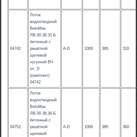
Лоток
водоотводный
BetoMax
ЛВ-30.38.31-Б
бетонный с
04742
решёткой
А-D
1000
385
310
щелевой
чугунной ВЧ
кл. D
(комплект)
04742
Лоток
водоотводный
BetoMax
ЛВ-30.38.36-Б
бетонный с
04752
решёткой
А-D
1000
385
360
щелевой