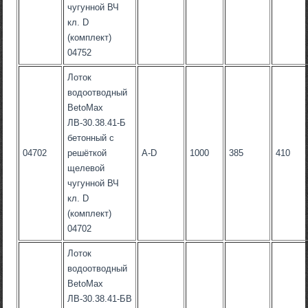
чугунной ВЧ
кл. D
(комплект)
04752
Лоток
водоотводный
BetoMax
ЛВ-30.38.41-Б
бетонный с
04702
решёткой
А-D
1000
385
410
щелевой
чугунной ВЧ
кл. D
(комплект)
04702
Лоток
водоотводный
BetoMax
ЛВ-30.38.41-БВ