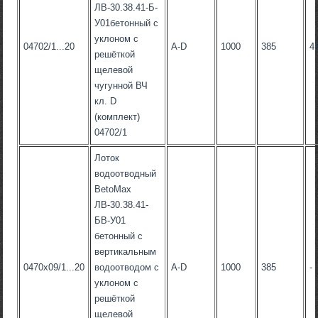
ЛВ-30.38.41-Б-
У01бетонный с
уклоном с
04702/1...20
А-D
1000
385
4
решёткой
щелевой
чугунной ВЧ
кл. D
(комплект)
04702/1
Лоток
водоотводный
BetoMax
ЛВ-30.38.41-
БВ-У01
бетонный с
вертикальным
0470x09/1...20
водоотводом с
А-D
1000
385
-
уклоном с
решёткой
щелевой