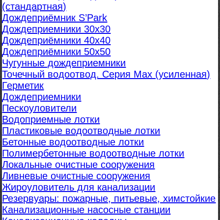
(стандартная)
Дождеприёмник S’Park
Дождеприемники 30х30
Дождеприёмники 40х40
Дождеприёмники 50х50
Чугунные дождеприемники
Точечный водоотвод. Серия Max (усиленная)
Герметик
Дождеприемники
Пескоуловители
Водоприемные лотки
Пластиковые водоотводные лотки
Бетонные водоотводные лотки
Полимербетонные водоотводные лотки
Локальные очистные сооружения
Ливневые очистные сооружения
Жироуловитель для канализации
Резервуары: пожарные, питьевые, химстойкие
Канализационные насосные станции