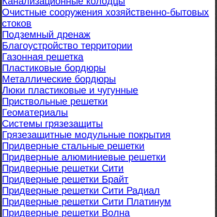
Канализационные колодцы
Очистные сооружения хозяйственно-бытовых
стоков
Подземный дренаж
Благоустройство территории
Газонная решетка
Пластиковые бордюры
Металлические бордюры
Люки пластиковые и чугунные
Приствольные решетки
Геоматериалы
Системы грязезащиты
Грязезащитные модульные покрытия
Придверные стальные решетки
Придверные алюминиевые решетки
Придверные решетки Сити
Придверные решетки Брайт
Придверные решетки Сити Радиал
Придверные решетки Сити Платинум
Придверные решетки Волна