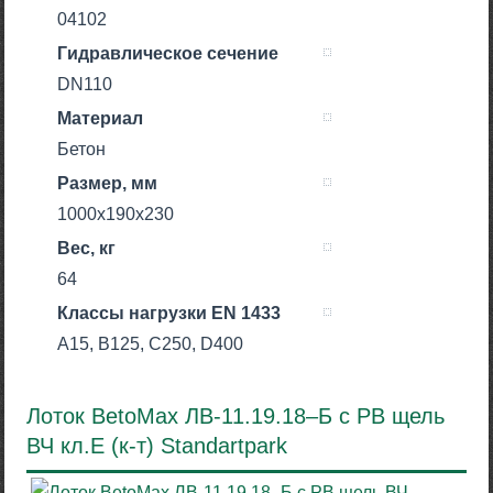
04102
Гидравлическое сечение
DN110
Материал
Бетон
Размер, мм
1000x190x230
Вес, кг
64
Класcы нагрузки EN 1433
A15, B125, C250, D400
Лоток BetoMax ЛВ-11.19.18–Б с РВ щель
ВЧ кл.Е (к-т) Standartpark