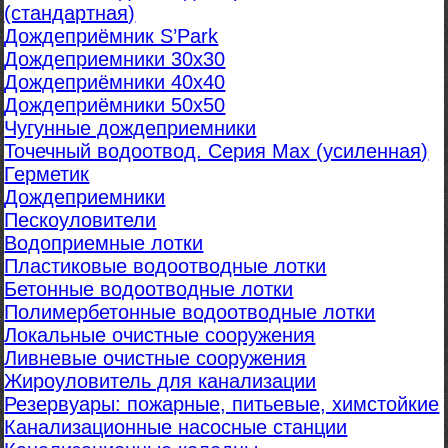
(стандартная)
Дождеприёмник S’Park
Дождеприемники 30х30
Дождеприёмники 40х40
Дождеприёмники 50х50
Чугунные дождеприемники
Точечный водоотвод. Серия Max (усиленная)
Герметик
Дождеприемники
Пескоуловители
Водоприемные лотки
Пластиковые водоотводные лотки
Бетонные водоотводные лотки
Полимербетонные водоотводные лотки
Локальные очистные сооружения
Ливневые очистные сооружения
Жироуловитель для канализации
Резервуары: пожарные, питьевые, химстойкие
Канализационные насосные станции