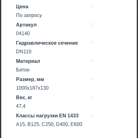
Цена
По запросу
Артикул
04140
Гидравлическое сечение
DN110
Материал
Бетон
Размер, мм
1000x187x130
Вес, кг
47,4
Класcы нагрузки EN 1433
A15, B125, C250, D400, E600