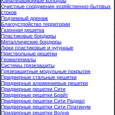
Канализационные колодцы
Очистные сооружения хозяйственно-бытовых
стоков
Подземный дренаж
Благоустройство территории
Газонная решетка
Пластиковые бордюры
Металлические бордюры
Люки пластиковые и чугунные
Приствольные решетки
Геоматериалы
Системы грязезащиты
Грязезащитные модульные покрытия
Придверные стальные решетки
Придверные алюминиевые решетки
Придверные решетки Сити
Придверные решетки Брайт
Придверные решетки Сити Радиал
Придверные решетки Сити Платинум
Придверные решетки Волна