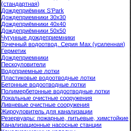
(стандартная)
Дождеприёмник S’Park
Дождеприемники 30х30
Дождеприёмники 40х40
Дождеприёмники 50х50
Чугунные дождеприемники
Точечный водоотвод. Серия Max (усиленная)
Герметик
Дождеприемники
Пескоуловители
Водоприемные лотки
Пластиковые водоотводные лотки
Бетонные водоотводные лотки
Полимербетонные водоотводные лотки
Локальные очистные сооружения
Ливневые очистные сооружения
Жироуловитель для канализации
Резервуары: пожарные, питьевые, химстойкие
Канализационные насосные станции