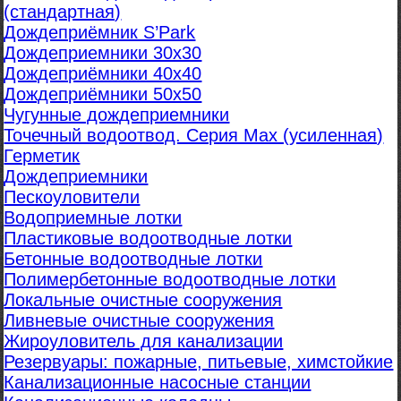
(стандартная)
Дождеприёмник S’Park
Дождеприемники 30х30
Дождеприёмники 40х40
Дождеприёмники 50х50
Чугунные дождеприемники
Точечный водоотвод. Серия Max (усиленная)
Герметик
Дождеприемники
Пескоуловители
Водоприемные лотки
Пластиковые водоотводные лотки
Бетонные водоотводные лотки
Полимербетонные водоотводные лотки
Локальные очистные сооружения
Ливневые очистные сооружения
Жироуловитель для канализации
Резервуары: пожарные, питьевые, химстойкие
Канализационные насосные станции