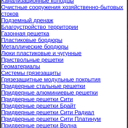
Канализационные колодцы
Очистные сооружения хозяйственно-бытовых
стоков
Подземный дренаж
Благоустройство территории
Газонная решетка
Пластиковые бордюры
Металлические бордюры
Люки пластиковые и чугунные
Приствольные решетки
Геоматериалы
Системы грязезащиты
Грязезащитные модульные покрытия
Придверные стальные решетки
Придверные алюминиевые решетки
Придверные решетки Сити
Придверные решетки Брайт
Придверные решетки Сити Радиал
Придверные решетки Сити Платинум
Придверные решетки Волна