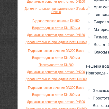
Дренажные решетки для лотков DN100
Артикул
Дополнительные принадлежности S'park и
DN100
Тип тов
Гидравлическое сечение DN150
Гидравл
Водоотводные лотки DN 150 мм
Материа
Дренажные решетки для лотков DN150
Размер,
Дополнительные принадлежности DN150
Вес, кг:
Гидравлическое сечение DN200 Basic
Класcы 
Водоотводные лотки DN 200 мм
Пескоуловители DN200
Решетка водо
Дренажные решетки для лотков DN200
Новгороде -
Дополнительные принадлежности DN200
Гидравлическое сечение DN300 Basic
Эксклюз
Водоотводные лотки DN 300 мм
Простота
Дренажные решетки для лотков DN300
Все хара
Дополнительные принадлежности DN300