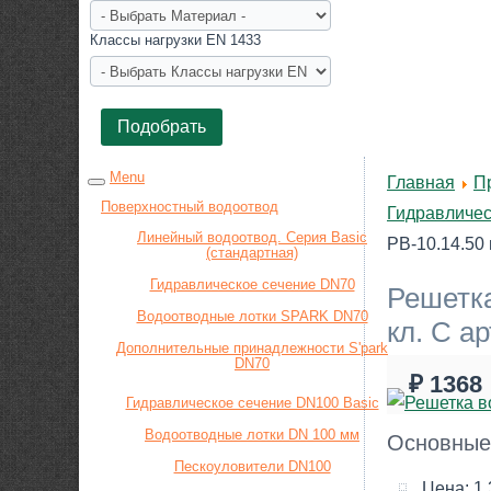
Класcы нагрузки EN 1433
Menu
Главная
П
Поверхностный водоотвод
Гидравличес
Линейный водоотвод. Серия Basic
РВ-10.14.50 
(стандартная)
Гидравлическое сечение DN70
Решетка
Водоотводные лотки SPARK DN70
кл. С ар
Дополнительные принадлежности S'park
DN70
₽ 1368
Гидравлическое сечение DN100 Basic
Водоотводные лотки DN 100 мм
Основные
Пескоуловители DN100
Цена:
1 