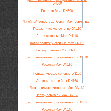
Дополнительные принадлежности Drive
DN300
Решетки Drive DN300
Линейный водоотвод. Серия Max (усиленная)
Гидравлическое сечение DN110
Лотки бетонные Max DN110
Лотки полимербетонные Max DN110
Пескоуловители Max DN110
Дополнительные принадлежности DN110
Решетки Max DN110
Гидравлическое сечение DN160
Лотки бетонные Max DN160
Лотки полимербетонные Max DN160
Пескоуловители Max DN160
Дополнительные принадлежности DN160
Решетки Max DN160