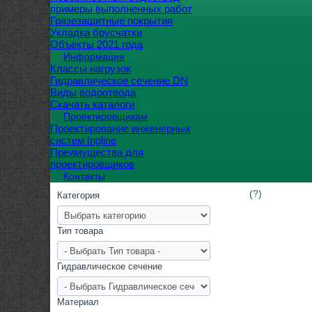
примеры выполненных работ
Грязезащитные покрытия
Укладка брусчатки
Объекты 2021 года
Информация
Классы нагрузок
Гидравлическое сечение DN
Виды водоотвода
Скачать каталоги
Проектировщикам
Проектирование инженерных
систем Ingline
Преимущества для
проектировщиков
Контакты
(?)
Категория
Тип товара
Гидравлическое сечение
Материал