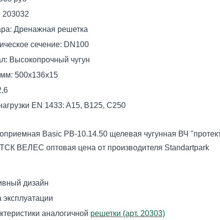
:
203032
ара:
Дренажная решетка
ическое сечение:
DN100
л:
Высокопрочный чугун
 мм:
500x136x15
2,6
нагрузки EN 1433:
A15, B125, C250
приемная Basic РВ-10.14.50 щелевая чугунная ВЧ "протекто
 ТСК ВЕЛЕС оптовая цена от производителя Standartpark
ивный дизайн
 эксплуатации
ктеристики аналогичной
решетки (арт. 20303)