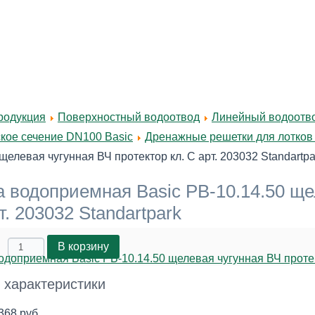
родукция
Поверхностный водоотвод
Линейный водоотво
кое сечение DN100 Basic
Дренажные решетки для лотко
щелевая чугунная ВЧ протектор кл. С арт. 203032 Standartpa
 водоприемная Basic РВ-10.14.50 ще
т. 203032 Standartpark
 характеристики
368 руб