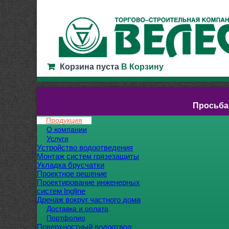
Корзина пуста
В Корзину
Просьба
Продукция
О компании
Услуги
Устройство водоотведения
Монтаж систем грязезащиты
Укладка брусчатки
Проектное решение
Проектирование инженерных
систем Ingline
Дренаж вокруг частного дома
Доставка и оплата
Портфолио
Поверхностный водоотвод