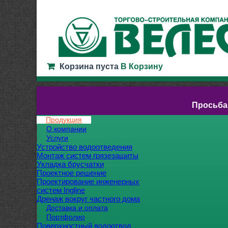
Корзина пуста
В Корзину
Просьба
Продукция
О компании
Услуги
Устройство водоотведения
Монтаж систем грязезащиты
Укладка брусчатки
Проектное решение
Проектирование инженерных
систем Ingline
Дренаж вокруг частного дома
Доставка и оплата
Портфолио
Поверхностный водоотвод