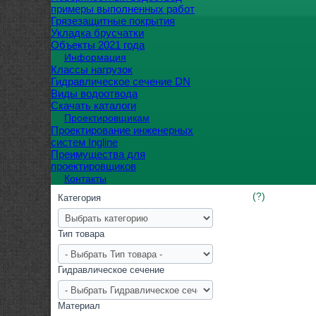
примеры выполненных работ
Грязезащитные покрытия
Укладка брусчатки
Объекты 2021 года
Информация
Классы нагрузок
Гидравлическое сечение DN
Виды водоотвода
Скачать каталоги
Проектировщикам
Проектирование инженерных
систем Ingline
Преимущества для
проектировщиков
Контакты
(?)
Категория
Тип товара
Гидравлическое сечение
Материал