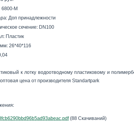
:
6800-М
ара:
Доп принадлежности
ическое сечение:
DN100
л:
Пластик
 мм:
26*40*116
0,04
тиковый к лотку водоотводному пластиковому и полимерб
птовая цена от производителя Standartpark
жения:
8fcb6290bbd96b5ad93abeac.pdf
(88 Скачиваний)