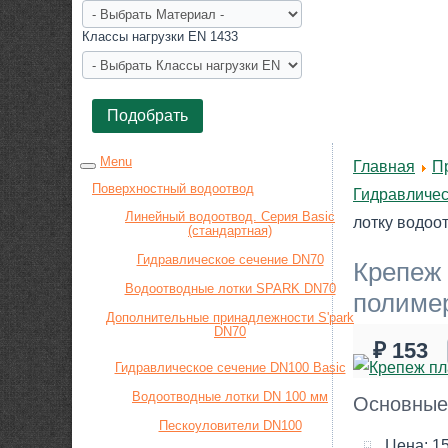
Класcы нагрузки EN 1433
Menu
Главная
П
Поверхностный водоотвод
Гидравличес
Линейный водоотвод. Серия Basic
лотку водоо
(стандартная)
Гидравлическое сечение DN70
Крепеж 
Водоотводные лотки SPARK DN70
полимер
Дополнительные принадлежности S'park
DN70
₽ 153
Гидравлическое сечение DN100 Basic
Водоотводные лотки DN 100 мм
Основные
Пескоуловители DN100
Цена:
15