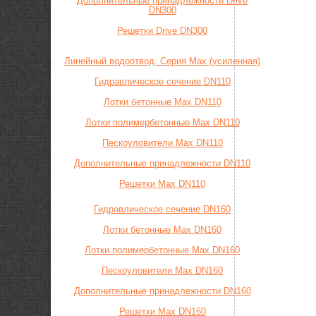
Дополнительные принадлежности Drive
DN300
Решетки Drive DN300
Линейный водоотвод. Серия Max (усиленная)
Гидравлическое сечение DN110
Лотки бетонные Max DN110
Лотки полимербетонные Max DN110
Пескоуловители Max DN110
Дополнительные принадлежности DN110
Решетки Max DN110
Гидравлическое сечение DN160
Лотки бетонные Max DN160
Лотки полимербетонные Max DN160
Пескоуловители Max DN160
Дополнительные принадлежности DN160
Решетки Max DN160