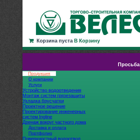
Корзина пуста
В Корзину
Просьба
Продукция
О компании
Услуги
Устройство водоотведения
Монтаж систем грязезащиты
Укладка брусчатки
Проектное решение
Проектирование инженерных
систем Ingline
Дренаж вокруг частного дома
Доставка и оплата
Портфолио
Поверхностный водоотвод