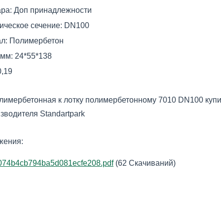
ара:
Доп принадлежности
ическое сечение:
DN100
л:
Полимербетон
 мм:
24*55*138
0,19
лимербетонная к лотку полимербетонному 7010 DN100 куп
зводителя Standartpark
жения:
074b4cb794ba5d081ecfe208.pdf
(62 Скачиваний)