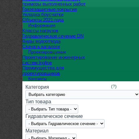
примеры выполненных работ
Грязезащитные покрытия
Укладка брусчатки
Объекты 2021 года
Информация
Классы нагрузок
Гидравлическое сечение DN
Виды водоотвода
Скачать каталоги
Проектировщикам
Проектирование инженерных
систем Ingline
Преимущества для
проектировщиков
Контакты
(?)
Категория
Тип товара
Гидравлическое сечение
Материал