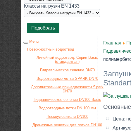
Класcы нагрузки EN 1433
Menu
Главная
П
Поверхностный водоотвод
Гидравличес
Линейный водоотвод. Серия Basic
полимербето
(стандартная)
Гидравлическое сечение DN70
Заглушк
Водоотводные лотки SPARK DN70
Standar
Дополнительные принадлежности S'park
DN70
Гидравлическое сечение DN100 Basic
Основные
Водоотводные лотки DN 100 мм
Пескоуловители DN100
Цена:
п
Дренажные решетки для лотков DN100
Артикул