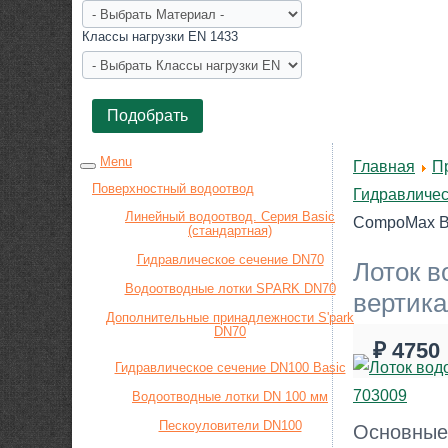
Класcы нагрузки EN 1433
Menu
Главная
П
Поверхностный водоотвод
Гидравличес
Линейный водоотвод. Серия Basic
CompoMax Ba
(стандартная)
Гидравлическое сечение DN70
Лоток 
Водоотводные лотки SPARK DN70
вертика
Дополнительные принадлежности S'park
DN70
₽ 4750
Гидравлическое сечение DN100 Basic
Водоотводные лотки DN 100 мм
Пескоуловители DN100
Основные