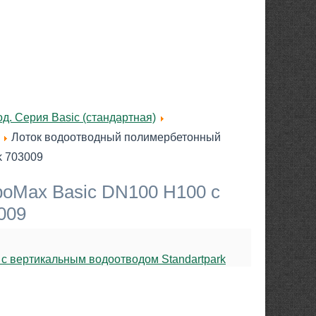
д. Серия Basic (стандартная)
Лоток водоотводный полимербетонный
k 703009
oMax Basic DN100 H100 с
009