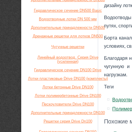
дизайну лот
Гидравлическое сечение DN500 Basic
Водоотводы 
Водоотводные лотки DN 500 мм
путях, спор
Дополнительные принадлежности DN500
Дренажные решетки для лотков DN500
Борта канал
условиях, с
Чугунные решетки
Линейный водоотвод. Серия Drive
Благодаря н
(усиленная)
чугунную и
Гидравлическое сечение DN100 Drive
нагрузкам.
Лотки пластиковые Drive DN100 (комплекты)
Теги
Лотки бетонные Drive DN100
Лотки полимербетонные Drive DN100
Водоотв
Пескоуловители Drive DN100
Полимер
Дополнительные принадлежности DN100
Похожие м
Решетки серия Drive Dn100
Гидравлическое сечение DN150