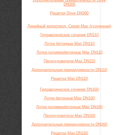
Дополнительные принадлежности Drive
DN300
Решетки Drive DN300
Линейный водоотвод. Серия Max (усиленная)
Гидравлическое сечение DN110
Лотки бетонные Max DN110
Лотки полимербетонные Max DN110
Пескоуловители Max DN110
Дополнительные принадлежности DN110
Решетки Max DN110
Гидравлическое сечение DN160
Лотки бетонные Max DN160
Лотки полимербетонные Max DN160
Пескоуловители Max DN160
Дополнительные принадлежности DN160
Решетки Max DN160