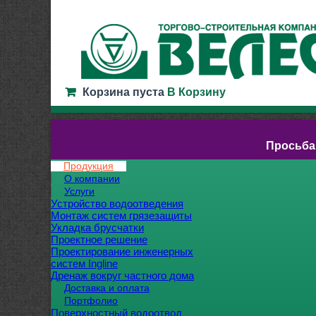
Корзина пуста
В Корзину
Просьба
Продукция
О компании
Услуги
Устройство водоотведения
Монтаж систем грязезащиты
Укладка брусчатки
Проектное решение
Проектирование инженерных
систем Ingline
Дренаж вокруг частного дома
Доставка и оплата
Портфолио
Поверхностный водоотвод