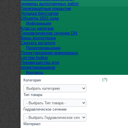
примеры выполненных работ
Грязезащитные покрытия
Укладка брусчатки
Объекты 2021 года
Информация
Классы нагрузок
Гидравлическое сечение DN
Виды водоотвода
Скачать каталоги
Проектировщикам
Проектирование инженерных
систем Ingline
Преимущества для
проектировщиков
Контакты
(?)
Категория
Тип товара
Гидравлическое сечение
Материал