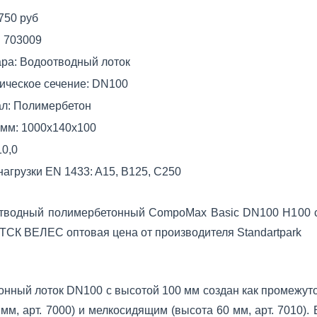
750 руб
:
703009
ара:
Водоотводный лоток
ическое сечение:
DN100
л:
Полимербетон
 мм:
1000x140x100
10,0
нагрузки EN 1433:
A15, B125, C250
отводный полимербетонный CompoMax Basic DN100 H100 с
 ТСК ВЕЛЕС оптовая цена от производителя Standartpark
нный лоток DN100 с высотой 100 мм создан как промежут
 мм, арт. 7000) и мелкосидящим (высота 60 мм, арт. 7010)