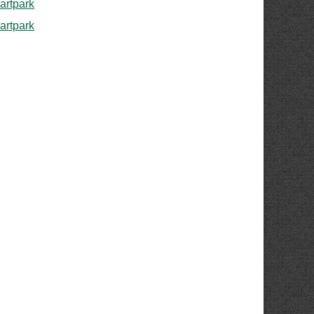
rtpark
rtpark