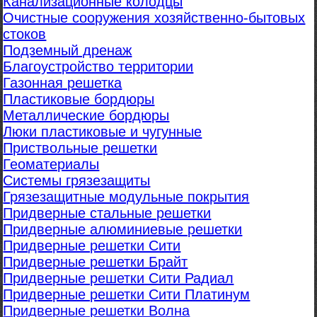
Канализационные колодцы
Очистные сооружения хозяйственно-бытовых
стоков
Подземный дренаж
Благоустройство территории
Газонная решетка
Пластиковые бордюры
Металлические бордюры
Люки пластиковые и чугунные
Приствольные решетки
Геоматериалы
Системы грязезащиты
Грязезащитные модульные покрытия
Придверные стальные решетки
Придверные алюминиевые решетки
Придверные решетки Сити
Придверные решетки Брайт
Придверные решетки Сити Радиал
Придверные решетки Сити Платинум
Придверные решетки Волна