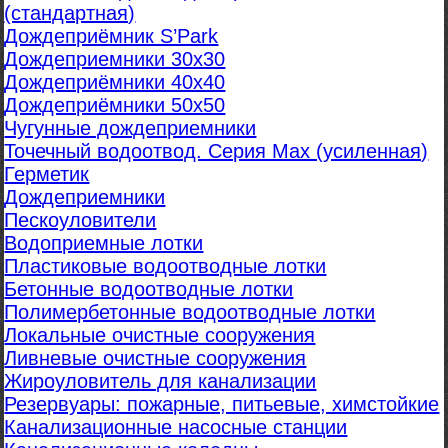
(стандартная)
Дождеприёмник S’Park
Дождеприемники 30х30
Дождеприёмники 40х40
Дождеприёмники 50х50
Чугунные дождеприемники
Точечный водоотвод. Серия Max (усиленная)
Герметик
Дождеприемники
Пескоуловители
Водоприемные лотки
Пластиковые водоотводные лотки
Бетонные водоотводные лотки
Полимербетонные водоотводные лотки
Локальные очистные сооружения
Ливневые очистные сооружения
Жироуловитель для канализации
Резервуары: пожарные, питьевые, химстойкие
Канализационные насосные станции