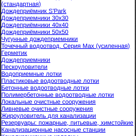
(стандартная)
Дождеприёмник S’Park
Дождеприемники 30х30
Дождеприёмники 40х40
Дождеприёмники 50х50
Чугунные дождеприемники
Точечный водоотвод. Серия Max (усиленная)
Герметик
Дождеприемники
Пескоуловители
Водоприемные лотки
Пластиковые водоотводные лотки
Бетонные водоотводные лотки
Полимербетонные водоотводные лотки
Локальные очистные сооружения
Ливневые очистные сооружения
Жироуловитель для канализации
Резервуары: пожарные, питьевые, химстойкие
Канализационные насосные станции