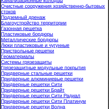
Канализационные колодцы
Очистные сооружения хозяйственно-бытовых
стоков
Подземный дренаж
Благоустройство территории
Газонная решетка
Пластиковые бордюры
Металлические бордюры
Люки пластиковые и чугунные
Приствольные решетки
Геоматериалы
Системы грязезащиты
Грязезащитные модульные покрытия
Придверные стальные решетки
Придверные алюминиевые решетки
Придверные решетки Сити
Придверные решетки Брайт
Придверные решетки Сити Радиал
Придверные решетки Сити Платинум
Придверные решетки Волна