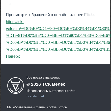
Просмотр изображений в онлайн галерее Flickr:
https://tsk-
veles.ru/%D0%BF%D1%80%D0%BE%D0%B4%D1%8
%D1%81%D0%BE%D0%BE%D1%80%D1%83%D0%B6
%D0%BA%D0%BE%D0%BB%D0%BE%D0%B4%D1%86
%D0%BA%D0%BE%D0%BB%D0%BE%D0%B4%D0%B5%D1%
Наверх
Все права защищены.
©
2026
ТСК Велес
Использованы материалы сайта
Standartpark
Мы обрабатываем файлы cookie, чтобы