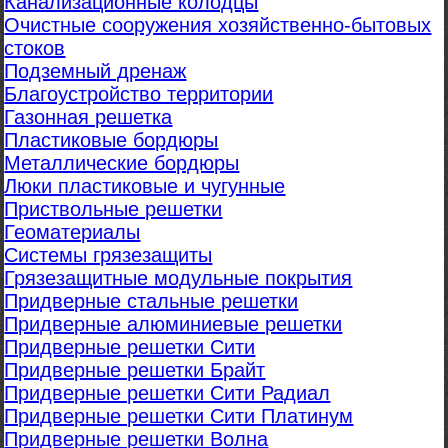
Канализационные колодцы
Очистные сооружения хозяйственно-бытовых
стоков
Подземный дренаж
Благоустройство территории
Газонная решетка
Пластиковые бордюры
Металлические бордюры
Люки пластиковые и чугунные
Приствольные решетки
Геоматериалы
Системы грязезащиты
Грязезащитные модульные покрытия
Придверные стальные решетки
Придверные алюминиевые решетки
Придверные решетки Сити
Придверные решетки Брайт
Придверные решетки Сити Радиал
Придверные решетки Сити Платинум
Придверные решетки Волна