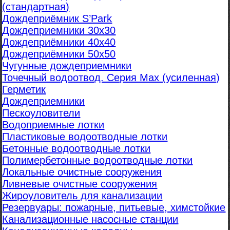
(стандартная)
Дождеприёмник S’Park
Дождеприемники 30х30
Дождеприёмники 40х40
Дождеприёмники 50х50
Чугунные дождеприемники
Точечный водоотвод. Серия Max (усиленная)
Герметик
Дождеприемники
Пескоуловители
Водоприемные лотки
Пластиковые водоотводные лотки
Бетонные водоотводные лотки
Полимербетонные водоотводные лотки
Локальные очистные сооружения
Ливневые очистные сооружения
Жироуловитель для канализации
Резервуары: пожарные, питьевые, химстойкие
Канализационные насосные станции