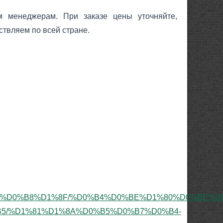
 менеджерам. При заказе цены уточняйте,
ствляем по всей стране.
86%D0%B8%D1%8F/%D0%B4%D0%BE%D1%80%D0%BE%
5/%D1%81%D1%8A%D0%B5%D0%B7%D0%B4-