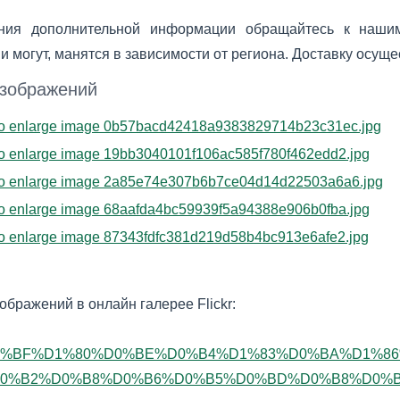
ния дополнительной информации обращайтесь к нашим
и могут, манятся в зависимости от региона. Доставку осуще
изображений
ображений в онлайн галерее Flickr:
/%D0%BF%D1%80%D0%BE%D0%B4%D1%83%D0%BA%D1%
0%B2%D0%B8%D0%B6%D0%B5%D0%BD%D0%B8%D0%B