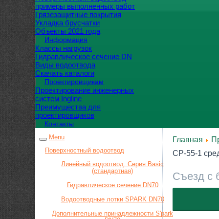
примеры выполненных работ
Грязезащитные покрытия
Укладка брусчатки
Объекты 2021 года
Информация
Классы нагрузок
Гидравлическое сечение DN
Виды водоотвода
Скачать каталоги
Проектировщикам
Проектирование инженерных
систем Ingline
Преимущества для
проектировщиков
Контакты
Menu
Главная
П
Поверхностный водоотвод
СР-55-1 сред
Линейный водоотвод. Серия Basic
(стандартная)
Съезд с 
Гидравлическое сечение DN70
Водоотводные лотки SPARK DN70
Дополнительные принадлежности S'park