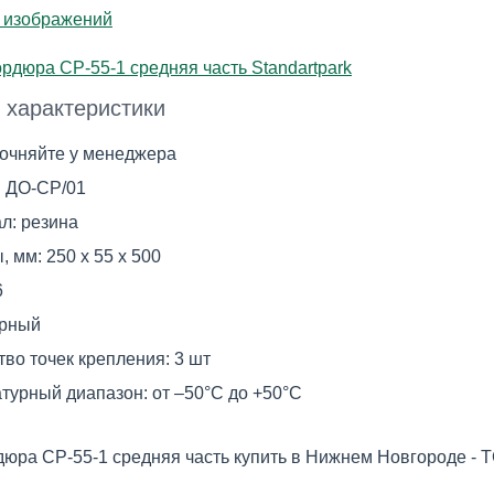
 изображений
 характеристики
точняйте у менеджера
:
ДО-СР/01
л:
резина
, мм:
250 х 55 х 500
6
рный
тво точек крепления:
3 шт
турный диапазон:
от –50°С до +50°С
дюра СР-55-1 средняя часть купить в Нижнем Новгороде - 