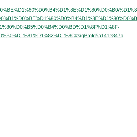
0%BE%D1%80%D0%B4%D1%8E%D1%80%D0%B0/%D1%8
D0%B1%D0%BE%D1%80%D0%B4%D1%8E%D1%80%D0%B0-
1%80%D0%B5%D0%B4%D0%BD%D1%8F%D1%8F-
%B0%D1%81%D1%82%D1%8C#sigProId5a141e847b