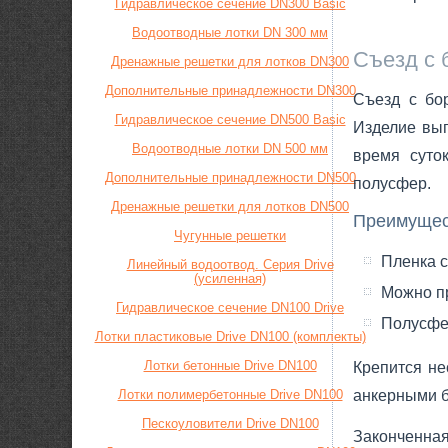
Гидравлическое сечение DN300 Basic
Водоотводные лотки DN 300 мм
Съезд с 
Дренажные решетки для лотков DN300
Дополнительные принадлежности DN300
Съезд с бо
Гидравлическое сечение DN500 Basic
Изделие вып
Водоотводные лотки DN 500 мм
время суто
Дополнительные принадлежности DN500
полусфер.
Дренажные решетки для лотков DN500
Преимущес
Чугунные решетки
Пленка 
Линейный водоотвод. Серия Drive
(усиленная)
Можно пр
Гидравлическое сечение DN100 Drive
Полусфер
Лотки пластиковые Drive DN100 (комплекты)
Лотки бетонные Drive DN100
Крепится не
Лотки полимербетонные Drive DN100
анкерными б
Пескоуловители Drive DN100
Законченна