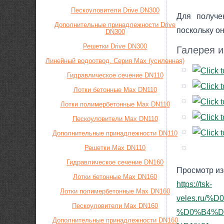
Пескоуловители Drive DN300
Для получе
Дополнительные принадлежности Drive
поскольку он
DN300
Решетки Drive DN300
Галерея 
Линейный водоотвод. Серия Max (усиленная)
Гидравлическое сечение DN110
Лотки бетонные Max DN110
Лотки полимербетонные Max DN110
Пескоуловители Max DN110
Дополнительные принадлежности DN110
Решетки Max DN110
Гидравлическое сечение DN160
Просмотр из
Лотки бетонные Max DN160
https://tsk-
Лотки полимербетонные Max DN160
veles.ru
Пескоуловители Max DN160
%D0%B4%D
Дополнительные принадлежности DN160