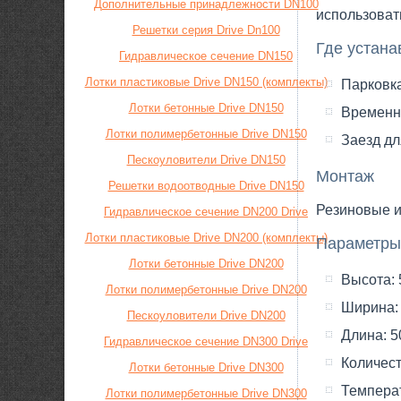
Дополнительные принадлежности DN100
использовать
Решетки серия Drive Dn100
Где устана
Гидравлическое сечение DN150
Лотки пластиковые Drive DN150 (комплекты)
Парковка
Лотки бетонные Drive DN150
Временн
Лотки полимербетонные Drive DN150
Заезд дл
Пескоуловители Drive DN150
Монтаж
Решетки водоотводные Drive DN150
Резиновые и
Гидравлическое сечение DN200 Drive
Лотки пластиковые Drive DN200 (комплекты)
Параметры
Лотки бетонные Drive DN200
Высота: 
Лотки полимербетонные Drive DN200
Ширина: 
Пескоуловители Drive DN200
Длина: 5
Гидравлическое сечение DN300 Drive
Количест
Лотки бетонные Drive DN300
Температ
Лотки полимербетонные Drive DN300