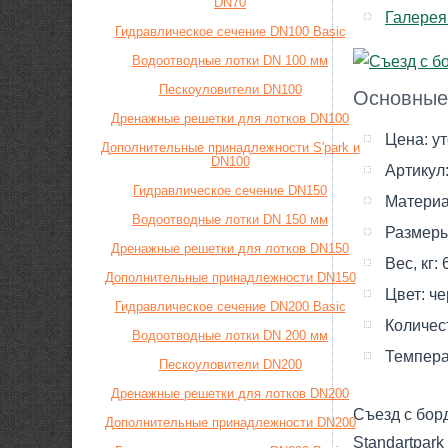
DN70
Галерея
Гидравлическое сечение DN100 Basic
Водоотводные лотки DN 100 мм
Пескоуловители DN100
Основные
Дренажные решетки для лотков DN100
Цена:
у
Дополнительные принадлежности S'park и
DN100
Артикул
Гидравлическое сечение DN150
Материа
Водоотводные лотки DN 150 мм
Размеры
Дренажные решетки для лотков DN150
Вес, кг:
Дополнительные принадлежности DN150
Цвет:
че
Гидравлическое сечение DN200 Basic
Количес
Водоотводные лотки DN 200 мм
Темпера
Пескоуловители DN200
Дренажные решетки для лотков DN200
Съезд с бор
Дополнительные принадлежности DN200
Standartpark