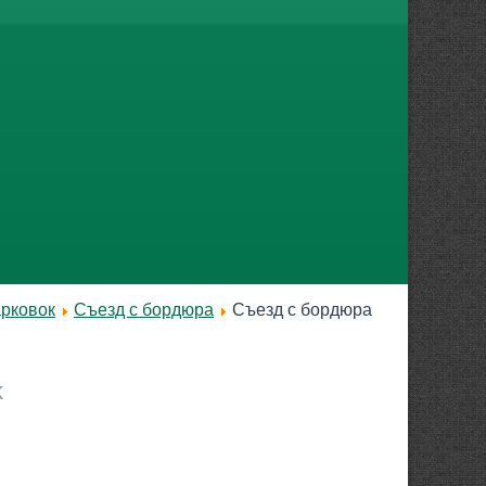
арковок
Съезд с бордюра
Съезд с бордюра
k