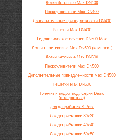
Лотки бетонные Max DN400
Пескоуловители Max DN400
Дополнительные принадлежности DN400
Решетки Max DN400
Гидравлическое сечение DN500 Max
Лотки пластиковые Max DN500 (комплект)
Лотки бетонные Max DN500
Пескоуловители Max DN500
Дополнительные принадлежности Max DN500
Решетки Max DN500
Точечный водоотвод. Серия Basic
(стандартная)
Дождеприёмник S’Park
Дождеприемники 30х30
Дождеприёмники 40х40
Дождеприёмники 50х50