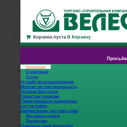
Корзина пуста
В Корзину
Просьба
Продукция
О компании
Услуги
Устройство водоотведения
Монтаж систем грязезащиты
Укладка брусчатки
Проектное решение
Проектирование инженерных
систем Ingline
Дренаж вокруг частного дома
Доставка и оплата
Портфолио
Поверхностный водоотвод