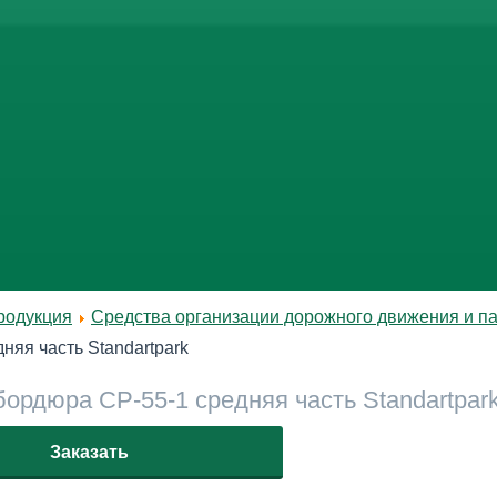
родукция
Средства организации дорожного движения и п
няя часть Standartpark
бордюра СР-55-1 средняя часть Standartpar
Заказать