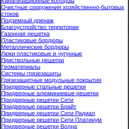
Канализационные колодцы
Очистные сооружения хозяйственно-бытовых
стоков
Подземный дренаж
Благоустройство территории
Газонная решетка
Пластиковые бордюры
Металлические бордюры
Люки пластиковые и чугунные
Приствольные решетки
Геоматериалы
Системы грязезащиты
Грязезащитные модульные покрытия
Придверные стальные решетки
Придверные алюминиевые решетки
Придверные решетки Сити
Придверные решетки Брайт
Придверные решетки Сити Радиал
Придверные решетки Сити Платинум
Придверные решетки Волна