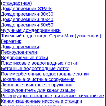
(стандартная)
Дождеприёмник S’Park
Дождеприемники 30х30
Дождеприёмники 40х40
Дождеприёмники 50х50
Чугунные дождеприемники
Точечный водоотвод. Серия Max (усиленная)
Герметик
Дождеприемники
Пескоуловители
Водоприемные лотки
Пластиковые водоотводные лотки
Бетонные водоотводные лотки
Полимербетонные водоотводные лотки
Локальные очистные сооружения
Ливневые очистные сооружения
Жироуловитель для канализации
Резервуары: пожарные, питьевые, химстойкие
Канализационные насосные станции