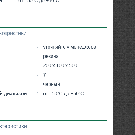
н
от –50°С до +50°С
ктеристики
уточняйте у менеджера
резина
200 х 100 х 500
7
черный
й диапазон
от –50°С до +50°С
ктеристики