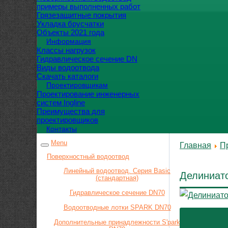
примеры выполненных работ
Грязезащитные покрытия
Укладка брусчатки
Объекты 2021 года
Информация
Классы нагрузок
Гидравлическое сечение DN
Виды водоотвода
Скачать каталоги
Проектировщикам
Проектирование инженерных
систем Ingline
Преимущества для
проектировщиков
Контакты
Menu
Главная
П
Поверхностный водоотвод
Линейный водоотвод. Серия Basic
Делиниато
(стандартная)
Гидравлическое сечение DN70
Водоотводные лотки SPARK DN70
Дополнительные принадлежности S'park