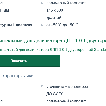
ал
полимерный композит
, мм
145 х 600
красный
турный диапазон
от –50°С до +50°С
игнальный для делиниатора ДПП-1.0.1 двусторо
Заказать
 характеристики
уточняйте у менеджера
ДО-CC/01
ал
полимерный композит