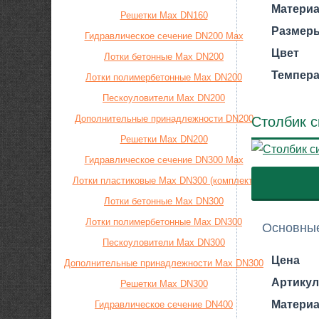
Матери
Решетки Max DN160
Размеры
Гидравлическое сечение DN200 Max
Цвет
Лотки бетонные Max DN200
Темпера
Лотки полимербетонные Max DN200
Пескоуловители Max DN200
Дополнительные принадлежности DN200
Столбик с
Решетки Max DN200
Гидравлическое сечение DN300 Max
Лотки пластиковые Max DN300 (комплект)
Лотки бетонные Max DN300
Лотки полимербетонные Max DN300
Основные
Пескоуловители Max DN300
Цена
Дополнительные принадлежности Max DN300
Артикул
Решетки Max DN300
Матери
Гидравлическое сечение DN400