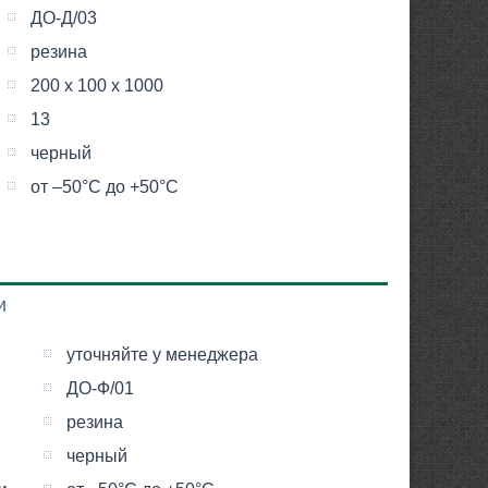
ДО-Д/03
резина
200 х 100 х 1000
13
черный
от –50°С до +50°С
и
уточняйте у менеджера
ДО-Ф/01
резина
черный