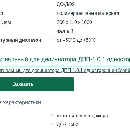
ДО-Д/09
ал
полимерпесчаный материал
, мм
200 х 110 х 1000
желтый
турный диапазон
от –50°С до +50°С
игнальный для делиниатора ДПП-1.0.1 одностор
Заказать
 характеристики
уточняйте у менеджера
ДО-CC/02