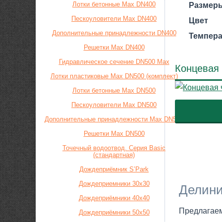
Лотки бетонные Max DN400
Размеры
Пескоуловители Max DN400
Цвет
Дополнительные принадлежности DN400
Темпера
Решетки Max DN400
Гидравлическое сечение DN500 Max
Концевая 
Лотки пластиковые Max DN500 (комплект)
Лотки бетонные Max DN500
Пескоуловители Max DN500
Дополнительные принадлежности Max DN500
Решетки Max DN500
Точечный водоотвод. Серия Basic
(стандартная)
Дождеприёмник S’Park
Дождеприемники 30х30
Делини
Дождеприёмники 40х40
Предлагае
Дождеприёмники 50х50