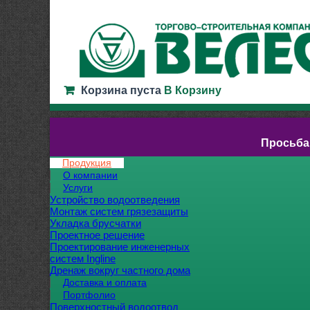
Корзина пуста
В Корзину
Просьба
Продукция
О компании
Услуги
Устройство водоотведения
Монтаж систем грязезащиты
Укладка брусчатки
Проектное решение
Проектирование инженерных
систем Ingline
Дренаж вокруг частного дома
Доставка и оплата
Портфолио
Поверхностный водоотвод