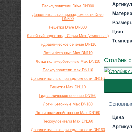
Артикул
Пескоуловители Drive DN300
Матери
Дополнительные принадлежности Drive
DN300
Размеры
Решетки Drive DN300
Цвет
Линейный водоотвод. Серия Max (усиленная)
Темпера
Гидравлическое сечение DN110
Лотки бетонные Max DN110
Столбик с
Лотки полимербетонные Max DN110
Пескоуловители Max DN110
Дополнительные принадлежности DN110
Решетки Max DN110
Гидравлическое сечение DN160
Основные
Лотки бетонные Max DN160
Лотки полимербетонные Max DN160
Цена
Пескоуловители Max DN160
Артикул
Дополнительные принадлежности DN160