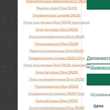
Дополнительные принадлежности DN100
Решетки серия Drive Dn100
Гидравлическое сечение DN150
Лотки пластиковые Drive DN150 (комплекты)
Лотки бетонные Drive DN150
Лотки полимербетонные Drive DN150
Пескоуловители Drive DN150
Решетки водоотводные Drive DN150
Делиниато
Гидравлическое сечение DN200 Drive
Лотки пластиковые Drive DN200 (комплекты)
Лотки бетонные Drive DN200
Лотки полимербетонные Drive DN200
Пескоуловители Drive DN200
Гидравлическое сечение DN300 Drive
Основные
Лотки бетонные Drive DN300
Цена
Лотки полимербетонные Drive DN300