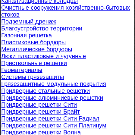
Канализационные колодцы
Очистные сооружения хозяйственно-бытовых
стоков
Подземный дренаж
Благоустройство территории
Газонная решетка
Пластиковые бордюры
Металлические бордюры
Люки пластиковые и чугунные
Приствольные решетки
Геоматериалы
Системы грязезащиты
Грязезащитные модульные покрытия
Придверные стальные решетки
Придверные алюминиевые решетки
Придверные решетки Сити
Придверные решетки Брайт
Придверные решетки Сити Радиал
Придверные решетки Сити Платинум
Придверные решетки Волна