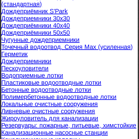
(стандартная)
Дождеприёмник S’Park
Дождеприемники 30х30
Дождеприёмники 40х40
Дождеприёмники 50х50
Чугунные дождеприемники
Точечный водоотвод. Серия Max (усиленная)
Герметик
Дождеприемники
Пескоуловители
Водоприемные лотки
Пластиковые водоотводные лотки
Бетонные водоотводные лотки
Полимербетонные водоотводные лотки
Локальные очистные сооружения
Ливневые очистные сооружения
Жироуловитель для канализации
Резервуары: пожарные, питьевые, химстойкие
Канализационные насосные станции