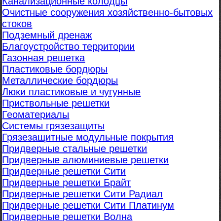
Канализационные колодцы
Очистные сооружения хозяйственно-бытовых
стоков
Подземный дренаж
Благоустройство территории
Газонная решетка
Пластиковые бордюры
Металлические бордюры
Люки пластиковые и чугунные
Приствольные решетки
Геоматериалы
Системы грязезащиты
Грязезащитные модульные покрытия
Придверные стальные решетки
Придверные алюминиевые решетки
Придверные решетки Сити
Придверные решетки Брайт
Придверные решетки Сити Радиал
Придверные решетки Сити Платинум
Придверные решетки Волна