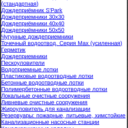
(стандартная)
Дождеприёмник S’Park
Дождеприемники 30х30
Дождеприёмники 40х40
Дождеприёмники 50х50
Чугунные дождеприемники
Точечный водоотвод. Серия Max (усиленная)
Герметик
Дождеприемники
Пескоуловители
Водоприемные лотки
Пластиковые водоотводные лотки
Бетонные водоотводные лотки
Полимербетонные водоотводные лотки
Локальные очистные сооружения
Ливневые очистные сооружения
Жироуловитель для канализации
Резервуары: пожарные, питьевые, химстойкие
Канализационные насосные станции