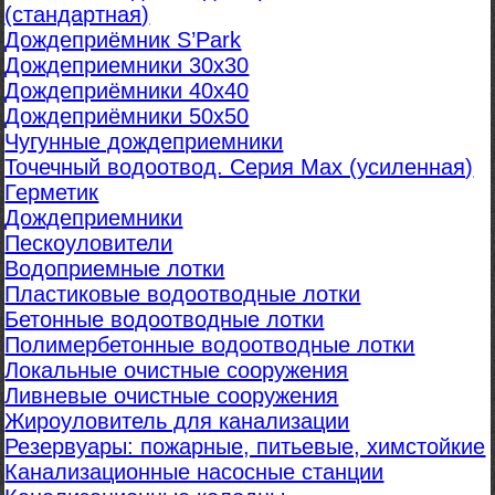
(стандартная)
Дождеприёмник S’Park
Дождеприемники 30х30
Дождеприёмники 40х40
Дождеприёмники 50х50
Чугунные дождеприемники
Точечный водоотвод. Серия Max (усиленная)
Герметик
Дождеприемники
Пескоуловители
Водоприемные лотки
Пластиковые водоотводные лотки
Бетонные водоотводные лотки
Полимербетонные водоотводные лотки
Локальные очистные сооружения
Ливневые очистные сооружения
Жироуловитель для канализации
Резервуары: пожарные, питьевые, химстойкие
Канализационные насосные станции