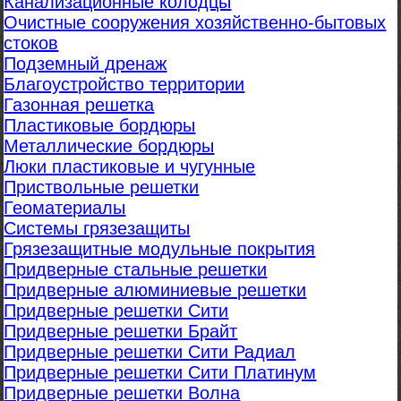
Канализационные колодцы
Очистные сооружения хозяйственно-бытовых
стоков
Подземный дренаж
Благоустройство территории
Газонная решетка
Пластиковые бордюры
Металлические бордюры
Люки пластиковые и чугунные
Приствольные решетки
Геоматериалы
Системы грязезащиты
Грязезащитные модульные покрытия
Придверные стальные решетки
Придверные алюминиевые решетки
Придверные решетки Сити
Придверные решетки Брайт
Придверные решетки Сити Радиал
Придверные решетки Сити Платинум
Придверные решетки Волна