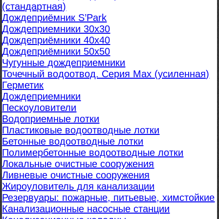
(стандартная)
Дождеприёмник S’Park
Дождеприемники 30х30
Дождеприёмники 40х40
Дождеприёмники 50х50
Чугунные дождеприемники
Точечный водоотвод. Серия Max (усиленная)
Герметик
Дождеприемники
Пескоуловители
Водоприемные лотки
Пластиковые водоотводные лотки
Бетонные водоотводные лотки
Полимербетонные водоотводные лотки
Локальные очистные сооружения
Ливневые очистные сооружения
Жироуловитель для канализации
Резервуары: пожарные, питьевые, химстойкие
Канализационные насосные станции