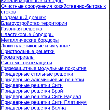
Канализационные колодцы
Очистные сооружения хозяйственно-бытовых
стоков
Подземный дренаж
Благоустройство территории
Газонная решетка
Пластиковые бордюры
Металлические бордюры
Люки пластиковые и чугунные
Приствольные решетки
Геоматериалы
Системы грязезащиты
Грязезащитные модульные покрытия
Придверные стальные решетки
Придверные алюминиевые решетки
Придверные решетки Сити
Придверные решетки Брайт
Придверные решетки Сити Радиал
Придверные решетки Сити Платинум
Придверные решетки Волна