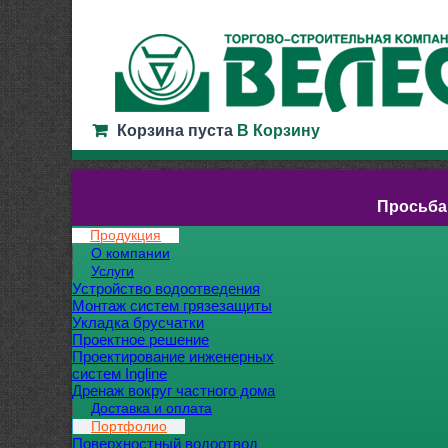
Корзина пуста
В Корзину
Просьба
Продукция
О компании
Услуги
Устройство водоотведения
Монтаж систем грязезащиты
Укладка брусчатки
Проектное решение
Проектирование инженерных
систем Ingline
Дренаж вокруг частного дома
Доставка и оплата
Портфолио
Поверхностный водоотвод