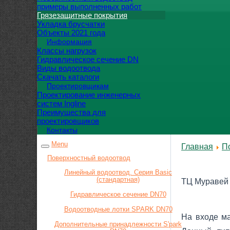
примеры выполненных работ
Грязезащитные покрытия
Укладка брусчатки
Объекты 2021 года
Информация
Классы нагрузок
Гидравлическое сечение DN
Виды водоотвода
Скачать каталоги
Проектировщикам
Проектирование инженерных
систем Ingline
Преимущества для
проектировщиков
Контакты
Menu
Главная
П
Поверхностный водоотвод
Линейный водоотвод. Серия Basic
(стандартная)
ТЦ Муравей 
Гидравлическое сечение DN70
Водоотводные лотки SPARK DN70
На входе м
Дополнительные принадлежности S'park