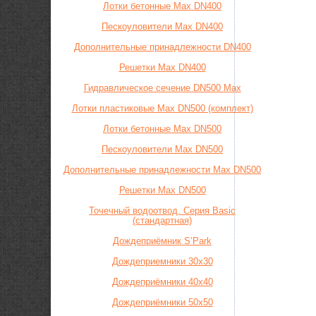
Лотки бетонные Max DN400
Пескоуловители Max DN400
Дополнительные принадлежности DN400
Решетки Max DN400
Гидравлическое сечение DN500 Max
Лотки пластиковые Max DN500 (комплект)
Лотки бетонные Max DN500
Пескоуловители Max DN500
Дополнительные принадлежности Max DN500
Решетки Max DN500
Точечный водоотвод. Серия Basic
(стандартная)
Дождеприёмник S’Park
Дождеприемники 30х30
Дождеприёмники 40х40
Дождеприёмники 50х50