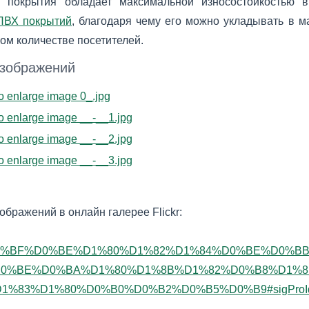
 покрытия обладает максимальной износостойкостью 
ПВХ покрытий
, благодаря чему его можно укладывать в 
ом количестве посетителей.
изображений
ображений в онлайн галерее Flickr:
/%D0%BF%D0%BE%D1%80%D1%82%D1%84%D0%BE%D0
0%BE%D0%BA%D1%80%D1%8B%D1%82%D0%B8%D1%8F
%83%D1%80%D0%B0%D0%B2%D0%B5%D0%B9#sigProId