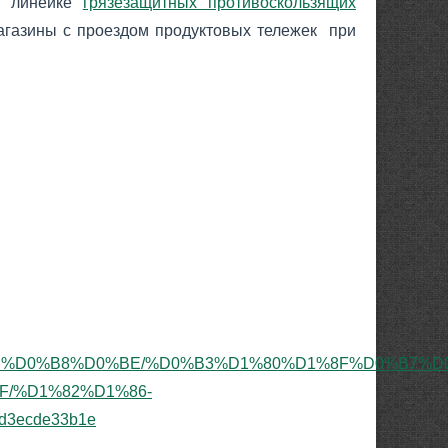
в линейке
грязезащитных противоскользящих
магазины с проездом продуктовых тележек при
%BB%D0%B8%D0%BE/%D0%B3%D1%80%D1%8F%D0%B7%
/%D1%82%D1%86-
3ecde33b1e