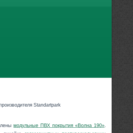
роизводителя Standartpark
овлены
модульные ПВХ покрытия «Волна 190»
.