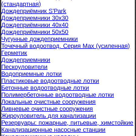
(стандартная)
Дождеприёмник S’Park
Дождеприемники 30х30
Дождеприёмники 40х40
Дождеприёмники 50х50
Чугунные дождеприемники
Точечный водоотвод. Серия Max (усиленная)
Герметик
Дождеприемники
Пескоуловители
Водоприемные лотки
Пластиковые водоотводные лотки
Бетонные водоотводные лотки
Полимербетонные водоотводные лотки
Локальные очистные сооружения
Ливневые очистные сооружения
Жироуловитель для канализации
Резервуары: пожарные, питьевые, химстойкие
Канализационные насосные станции