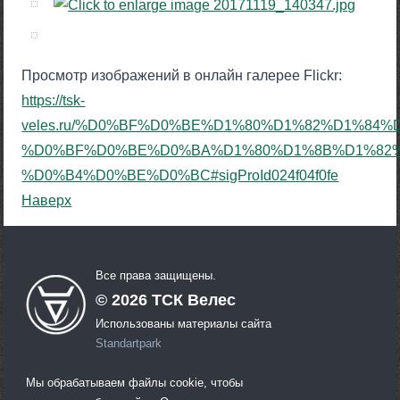
Просмотр изображений в онлайн галерее Flickr:
https://tsk-
veles.ru/%D0%BF%D0%BE%D1%80%D1%82%D1%8
%D0%BF%D0%BE%D0%BA%D1%80%D1%8B%D1%82%
%D0%B4%D0%BE%D0%BC#sigProId024f04f0fe
Наверх
Все права защищены.
©
2026
ТСК Велес
Использованы материалы сайта
Standartpark
Мы обрабатываем файлы cookie, чтобы