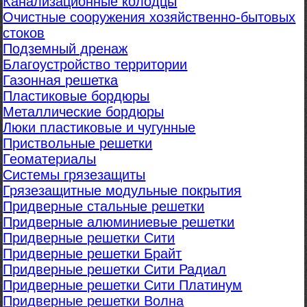
Канализационные колодцы
Очистные сооружения хозяйственно-бытовых
стоков
Подземный дренаж
Благоустройство территории
Газонная решетка
Пластиковые бордюры
Металлические бордюры
Люки пластиковые и чугунные
Приствольные решетки
Геоматериалы
Системы грязезащиты
Грязезащитные модульные покрытия
Придверные стальные решетки
Придверные алюминиевые решетки
Придверные решетки Сити
Придверные решетки Брайт
Придверные решетки Сити Радиал
Придверные решетки Сити Платинум
Придверные решетки Волна